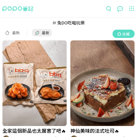
最熱
最新
收藏
兔DO吃喝玩樂
最熱
最新
收藏
全家這個新品也太厲害了吧🔥
神仙美味的法式吐司🔥