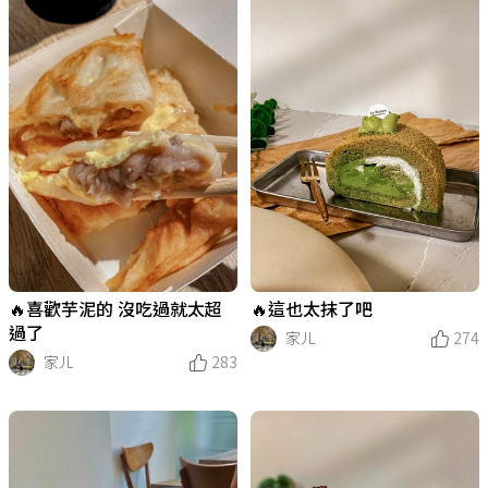
🔥喜歡芋泥的 沒吃過就太超
🔥這也太抹了吧
過了
家ㄦ
274
家ㄦ
283