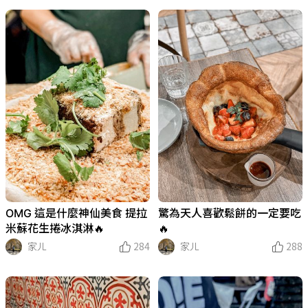
OMG 這是什麼神仙美食 提拉
驚為天人喜歡鬆餅的一定要吃
米蘇花生捲冰淇淋🔥
🔥
家ㄦ
284
家ㄦ
288