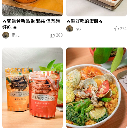
🔥麥當勞新品 超邪惡 但有夠
🔥超好吃的蛋餅🔥
好吃 🔥
家ㄦ
274
家ㄦ
283