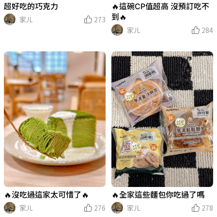
超好吃的巧克力
🔥這碗CP值超高 沒預訂吃不
到🔥
家ㄦ
273
家ㄦ
284
🔥沒吃過這家太可惜了🔥
🔥全家這些麵包你吃過了嗎
家ㄦ
276
家ㄦ
278