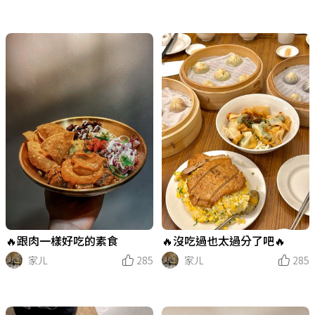
🔥跟肉一樣好吃的素食
🔥沒吃過也太過分了吧🔥
家ㄦ
285
家ㄦ
285