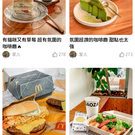
有貓咪又有草莓 超有氛圍的
氛圍超讚的咖啡廳 甜點也太
咖啡廳🔥
強
家ㄦ
278
家ㄦ
273