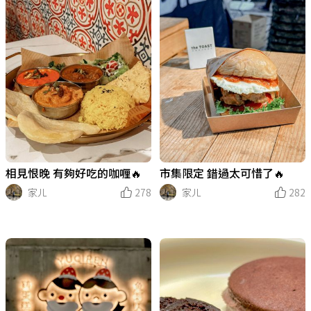
相見恨晚 有夠好吃的咖喱🔥
市集限定 錯過太可惜了🔥
家ㄦ
278
家ㄦ
282