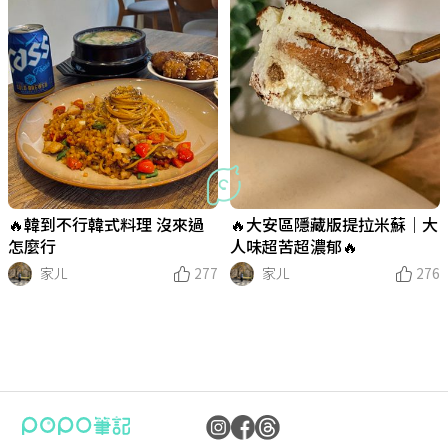
🔥韓到不行韓式料理 沒來過
🔥大安區隱藏版提拉米蘇｜大
怎麼行
人味超苦超濃郁🔥
家ㄦ
277
家ㄦ
276