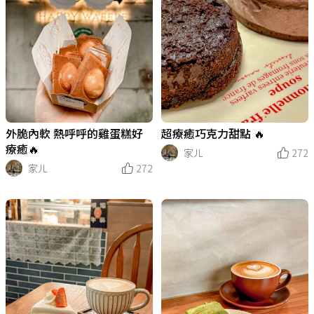
外脆內軟 熱呼呼的雞蛋糕好
超療癒巧克力甜點 🔥
療癒🔥
家ㄦ
272
家ㄦ
272