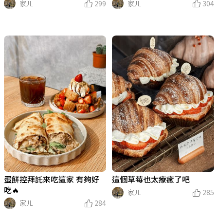
家ㄦ
299
家ㄦ
304
蛋餅控拜託來吃這家 有夠好
這個草莓也太療癒了吧
吃🔥
家ㄦ
285
家ㄦ
284