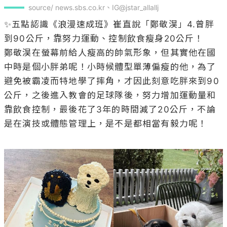
source/ news.sbs.co.kr、IG@jstar_allallj
✨五點認識《浪漫速成班》崔直說「鄭敬淏」4.曾胖
到90公斤，靠努力運動、控制飲食瘦身20公斤！

鄭敬淏在螢幕前給人瘦高的帥氣形象，但其實他在國
中時是個小胖弟呢！小時候體型單薄偏瘦的他，為了
避免被霸凌而特地學了摔角，才因此刻意吃胖來到90
公斤，之後進入教會的足球隊後，努力增加運動量和
靠飲食控制，最後花了3年的時間減了20公斤，不論
是在演技或體態管理上，是不是都相當有毅力呢！
