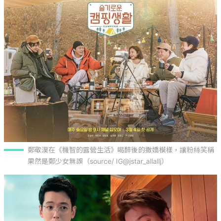
鄭敬淏在《機智的露營生活》喝醉後的撒嬌模樣，讓粉絲笑稱
果然是鄭少女無誤（source/ IG@jstar_allallj）