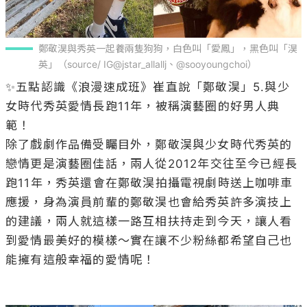
鄭敬淏與秀英一起養兩隻狗狗，白色叫「愛鳳」，黑色叫「淏
英」（source/ IG@jstar_allallj、@sooyoungchoi）
✨五點認識《浪漫速成班》崔直說「鄭敬淏」5.與少
女時代秀英愛情長跑11年，被稱演藝圈的好男人典
範！

除了戲劇作品備受矚目外，鄭敬淏與少女時代秀英的
戀情更是演藝圈佳話，兩人從2012年交往至今已經長
跑11年，秀英還會在鄭敬淏拍攝電視劇時送上咖啡車
應援，身為演員前輩的鄭敬淏也會給秀英許多演技上
的建議，兩人就這樣一路互相扶持走到今天，讓人看
到愛情最美好的模樣～實在讓不少粉絲都希望自己也
能擁有這般幸福的愛情呢！
