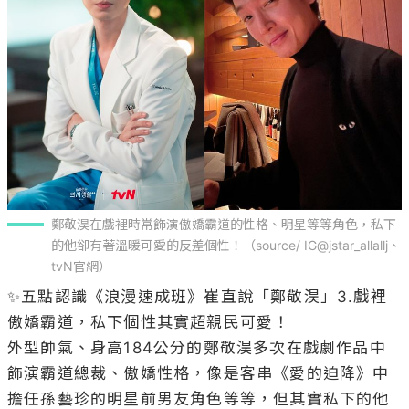
鄭敬淏在戲裡時常飾演傲嬌霸道的性格、明星等等角色，私下
的他卻有著溫暖可愛的反差個性！（source/ IG@jstar_allallj、 
tvN官網）
✨五點認識《浪漫速成班》崔直說「鄭敬淏」3.戲裡
傲嬌霸道，私下個性其實超親民可愛！

外型帥氣、身高184公分的鄭敬淏多次在戲劇作品中
飾演霸道總裁、傲嬌性格，像是客串《愛的迫降》中
擔任孫藝珍的明星前男友角色等等，但其實私下的他