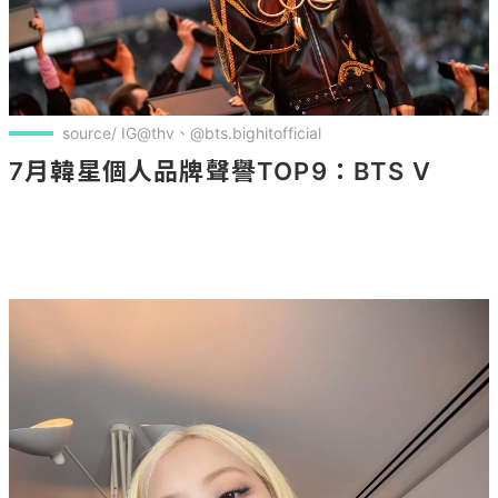
source/ IG@thv、@bts.bighitofficial
7月韓星個人品牌聲譽TOP9：BTS V