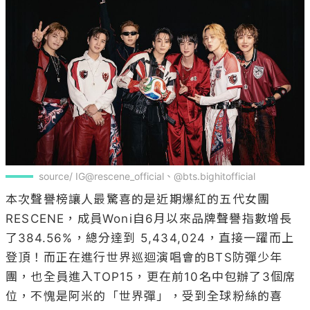
source/ IG@rescene_official、@bts.bighitofficial
本次聲譽榜讓人最驚喜的是近期爆紅的五代女團
RESCENE，成員Woni自6月以來品牌聲譽指數增長
了384.56%，總分達到 5,434,024，直接一躍而上
登頂！而正在進行世界巡迴演唱會的BTS防彈少年
團，也全員進入TOP15，更在前10名中包辦了3個席
位，不愧是阿米的「世界彈」，受到全球粉絲的喜