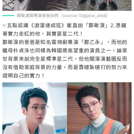
鄭敬淏與導演爸爸合照（source/ IG@jstar_allallj）
✨五點認識《浪漫速成班》崔直說「鄭敬淏」2.憑藉
著實力走紅的他，其實是星二代！

鄭敬淏的爸爸是知名電視劇導演「鄭乙永」，而他的
繼母朴貞洙也同樣為韓國德高望重的演員之一，論家
世背景來說完全是標準星二代，但他闖蕩演藝圈反而
沒有借助家庭背景的力量，而是靠穩紮穩打的努力來