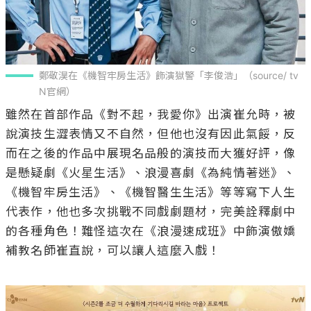
鄭敬淏在《機智牢房生活》飾演獄警「李俊浩」（source/ tv
N官網）
雖然在首部作品《對不起，我愛你》出演崔允時，被
說演技生澀表情又不自然，但他也沒有因此氣餒，反
而在之後的作品中展現名品般的演技而大獲好評，像
是懸疑劇《火星生活》、浪漫喜劇《為純情著迷》、
《機智牢房生活》、《機智醫生生活》等等寫下人生
代表作，他也多次挑戰不同戲劇題材，完美詮釋劇中
的各種角色！難怪這次在《浪漫速成班》中飾演傲嬌
補教名師崔直說，可以讓人這麼入戲！
