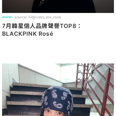
source/ IG@roses_are_rosie
7月韓星個人品牌聲譽TOP8：
BLACKPINK Rosé