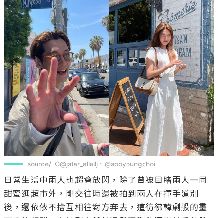
source/ IG@jstar_allallj、@sooyoungchoi
日常生活中兩人也超會放閃，除了曾被目睹兩人一同
甜蜜逛超市外，剛交往時還被拍到兩人在揮手道別
後，還依依不捨互相往對方奔去，這彷彿韓劇般的畫