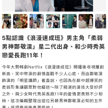
5點認識《浪漫速成班》男主角「柔弱
男神鄭敬淏」星二代出身、和少時秀英
戀愛長跑11年！
今年大勢韓劇Netflix《浪漫速成班》開播後收視屢創
新高，笑中帶淚的劇情直戳不少人心底，而由鄭敬淏
飾演的「明星講師」崔直說，也因為在劇中超爆笑的
柔弱形象讓觀眾對他癡迷～除了精湛的演技大受好評
之外，與少女時代秀英長跑11年的愛情更羨煞不少粉
絲，這次編輯整理出這位另類男神鄭敬淏必知的五件
事，保證看完後會更愛他！
