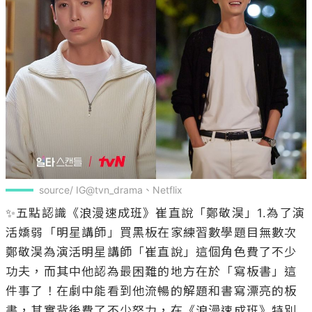
source/ IG@tvn_drama、Netflix
✨五點認識《浪漫速成班》崔直說「鄭敬淏」1.為了演
活嬌弱「明星講師」買黑板在家練習數學題目無數次

鄭敬淏為演活明星講師「崔直說」這個角色費了不少
功夫，而其中他認為最困難的地方在於「寫板書」這
件事了！在劇中能看到他流暢的解題和書寫漂亮的板
書，其實背後費了不少努力，在《浪漫速成班》特別