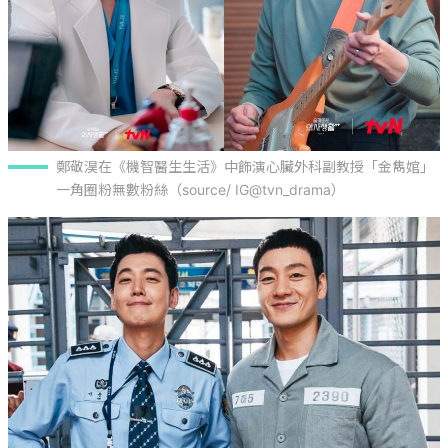
鄭敬淏在《機智醫生生活》中飾演心臟外科副教授「金雋婠」
一角圈粉無數粉絲（source/ IG@tvn_drama）