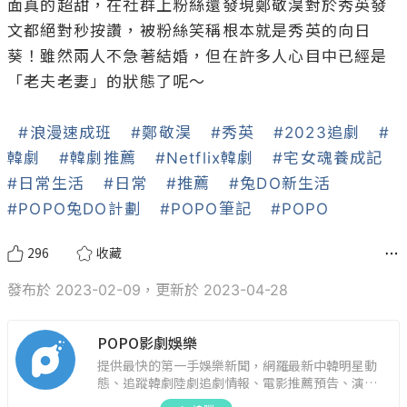
面真的超甜，在社群上粉絲還發現鄭敬淏對於秀英發
文都絕對秒按讚，被粉絲笑稱根本就是秀英的向日
葵！雖然兩人不急著結婚，但在許多人心目中已經是
「老夫老妻」的狀態了呢～

#浪漫速成班
#鄭敬淏
#秀英
#2023追劇
#
韓劇
#韓劇推薦
#Netflix韓劇
#宅女魂養成記
#日常生活
#日常
#推薦
#兔DO新生活
#POPO兔DO計劃
#POPO筆記
#POPO
296
收藏
發布於 2023-02-09，更新於 2023-04-28
POPO影劇娛樂
提供最快的第一手娛樂新聞，網羅最新中韓明星動
態、追蹤韓劇陸劇追劇情報、電影推薦預告、演藝
圈話題，演唱會見面會最新資訊，讓你追星零時