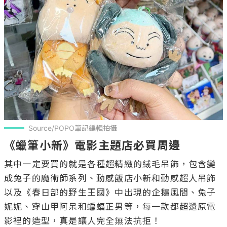
Source/POPO筆記編輯拍攝
《蠟筆小新》電影主題店必買周邊
其中一定要買的就是各種超精緻的絨毛吊飾，包含變
成兔子的魔術師系列、動感飯店小新和動感超人吊飾
以及《春日部的野生王國》中出現的企鵝風間、兔子
妮妮、穿山甲阿呆和蝙蝠正男等，每一款都超還原電
影裡的造型，真是讓人完全無法抗拒！
