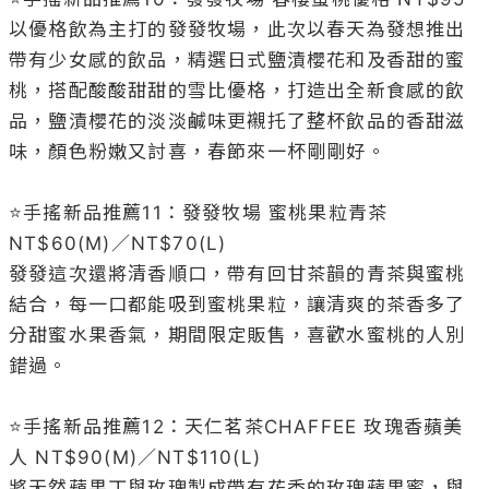
以優格飲為主打的發發牧場，此次以春天為發想推出
帶有少女感的飲品，精選日式鹽漬櫻花和及香甜的蜜
桃，搭配酸酸甜甜的雪比優格，打造出全新食感的飲
品，鹽漬櫻花的淡淡鹹味更襯托了整杯飲品的香甜滋
味，顏色粉嫩又討喜，春節來一杯剛剛好。

⭐️手搖新品推薦11：發發牧場 蜜桃果粒青茶 
NT$60(M)／NT$70(L)

發發這次還將清香順口，帶有回甘茶韻的青茶與蜜桃
結合，每一口都能吸到蜜桃果粒，讓清爽的茶香多了
分甜蜜水果香氣，期間限定販售，喜歡水蜜桃的人別
錯過。

⭐️手搖新品推薦12：天仁茗茶CHAFFEE 玫瑰香蘋美
人 NT$90(M)／NT$110(L)

將天然蘋果丁與玫瑰製成帶有花香的玫瑰蘋果蜜，與