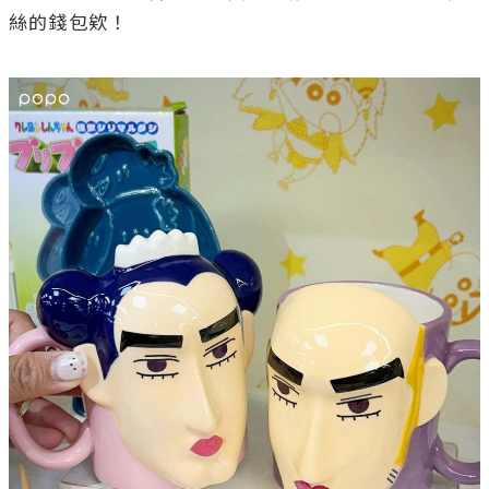
絲的錢包欸！
