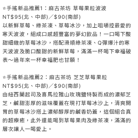
⭐️手搖新品推薦1：麻古茶坊 草莓果粒波波 
NT$95(北、中部)／$90(南部)

以新鮮草莓、綠茶凍、草莓冰沙，加上咀嚼控最愛的
寒天波波，組成口感超豐富的夢幻飲品！一口喝下酸
甜細緻的草莓冰沙，搭配滑順綠茶凍、Q彈爆汁的寒
天波波及脆口酸甜的新鮮草莓，滿滿一杯喝下幸福破
表～過年來一杯幸福肥也甘願！

⭐️手搖新品推薦2：麻古茶坊 芝芝草莓果粒 
NT$95(北、中部)／$90(南部)

由紐西蘭起司及喜馬拉雅山玫瑰鹽特製而成的濃郁芝
芝，鹹甜澎厚的滋味覆蓋在現打草莓冰沙上，清爽開
胃的草莓冰沙搭上濃郁醇厚的鹹香奶蓋，這個組合真
的超療癒，此外還能喝到草莓果肉及綠茶凍，滿滿的
層次讓人一喝愛上。
