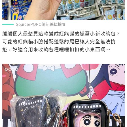
Source/POPO筆記編輯拍攝
編編個人最想買這款變成紅熊貓的蠟筆小新收納包，
可愛的紅熊貓小臉搭配蓬鬆的尾巴讓人完全無法抗
拒，好適合用來收納各種哩哩扣扣的小東西啊～
