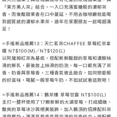
「東方美人茶」結合，一入口充滿蜜糖般的濃郁茶
香，而後酸甜果香在口中蔓延，不用去咖啡廳就能喝
到超質感的濃郁水果茶，過年在家跟朋友一起喝超滿
足！

⭐️手搖新品推薦13：天仁茗茶CHAFFEE 草莓紅茶拿
鐵 NT$100(M)／NT$120(L)

以阿薩姆紅茶為基底，搭配新鮮酸甜的草莓和濃醇絲
滑的鮮乳，最後放上絲滑的奶泡，每一口都充滿了茶
香、奶香與草莓香，三種香氣彼此融合，如同戀愛般
的好滋味，喝膩一般草莓牛奶，不如試試看這款吧！

⭐️手搖新品推薦14：鶴茶樓 草莓甘露 NT$100(L)

主打一整杯使用了17顆新鮮的大湖草莓，打成細緻、
酸爽的草莓冰沙與絕美裝飾，加入鶴頂的招牌配料茶
凍與椰奶，滿滿草莓香氣與茶凍的茶香結合，搭配椰