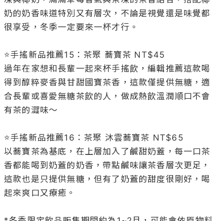
奶的奶香味道特別又有層次，不論是視覺還是味覺都
很享受，冬季一定要來一杯才行。

⭐️手搖新品推薦15：茶聚 蕎寶茶 NT$45

過年在家想和長輩一起來杯手搖飲，編輯推薦這款喝
得到醇粹麥香與甘甜國寶茶香，這款僅提供無糖，適
合長輩或喜愛無糖茶飲的人，做成熱飲溫潤順口不會
有茶的澀味～

⭐️手搖新品推薦16：茶聚 沐雲蕎寶茶 NT$65

以蕎寶茶為基底，在上層加入了鹹甜奶蓋，每一口茶
香都能喝到奶蓋的奶香，帶點鹹味讓茶香層次更足，
這款也是只提供無糖，但有了奶蓋的甜度很剛好，喝
起來爽口又療癒。

*冬季限定飲品販售期間約為1~2月，可能會依原物料