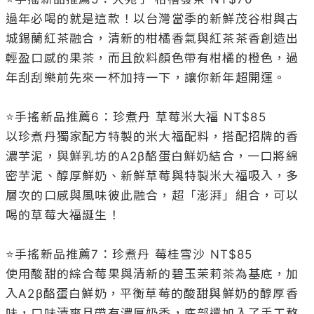
過年必喝的就是這款！以台灣當季的新鮮茂谷柑與古
城錫蘭紅茶融合，清新的柑橘香氣與紅茶茶香創造出
輕盈口感的果茶，而且飲料顏色帶有柑橘的橙色，過
年刮刮樂前先來一杯加持一下，讓你新年超開運。

⭐️手搖新品推薦6：珍煮丹 草莓米大福 NT$85

以珍煮丹獨家配方特製的米大福配料，搭配招牌的香
濃芋泥，與鮮乳坊的A2β酪蛋白鮮奶結合，一口將綿
密芋泥、醇厚鮮奶、新鮮草莓與特製米大福吸入，多
層次的口感與風味彼此融合，超「澎湃」組合，可以
喝的草莓大福誕生！

⭐️手搖新品推薦7：珍煮丹 莓桂雪沙 NT$85

使用酸甜的綜合莓果與清新的碧玉茉莉茶為基底，加
入A2β酪蛋白鮮奶，平衡草莓的酸甜與鮮奶的醇厚香
味，口味清爽且帶有濃厚奶香，底部還加入了手工熬