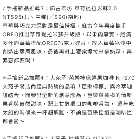
⭐️手搖新品推薦3：麻古茶坊 草莓提拉米蘇2.0 
NT$95(北、中部)／$90(南部)

草莓與巧克力絕對是最佳搭檔，麻古今年再度攜手
OREO推出草莓提拉米蘇升級版，以果肉厚實、飽滿
多汁的草莓搭配OREO巧克力碎片，放入草莓冰沙中
創造出層層風味，最後再淋上獨家提拉米蘇奶霜，再
罪惡都要喝！

⭐️手搖新品推薦4：大苑子 芭樂檸檬鮮果咖啡 NT$70

大苑子將店內經典熱銷的品項「芭樂檸檬」與冷萃咖
啡結合，開發出全新的創意飲品，芭樂與檸檬的清新
果香與自然甜味，配上甘醇順口的咖啡香氣， 過年吃
太飽的時候來一杯超解膩，不論是芭樂控還是咖啡控
都會愛～

⭐️手搖新品推薦5：大苑子 柑禧發茶 NT$70
