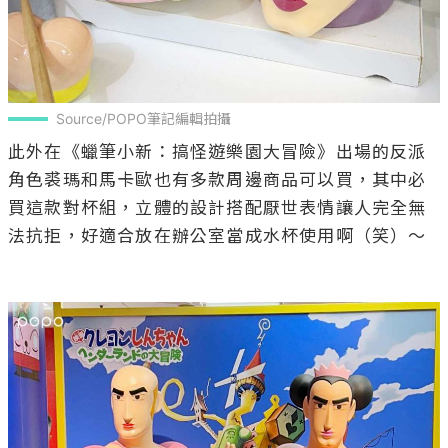
Source/POPO筆記編輯拍攝
此外在《蠟筆小新：搞怪遊樂園大冒險》出場的反派
角色裘瑪和馬卡歐也有多款周邊商品可以買，其中必
買這款對杯組，立體的設計搭配厭世表情讓人完全無
法抗拒，好適合放在辦公室當成水杯使用啊（笑）～
