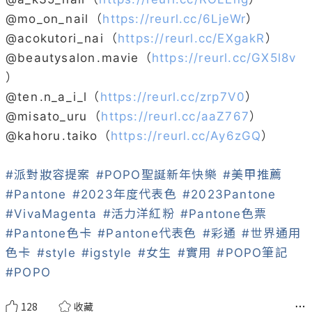
@
mo_on_nail
（
https://reurl.cc/6LjeWr
）
@
acokutori_nai
（
https://reurl.cc/EXgakR
）
@
beautysalon
.mavie（
https://reurl.cc/GX5l8v
）
@
ten
.n_a_i_l（
https://reurl.cc/zrp7V0
）
@
misato_uru
（
https://reurl.cc/aaZ767
）
@
kahoru
.taiko（
https://reurl.cc/Ay6zGQ
）
#派對妝容提案
#POPO聖誕新年快樂
#美甲推薦
#Pantone
#2023年度代表色
#2023Pantone
#VivaMagenta
#活力洋紅粉
#Pantone色票
#Pantone色卡
#Pantone代表色
#彩通
#世界通用
色卡
#style
#igstyle
#女生
#實用
#POPO筆記
#POPO
128
收藏