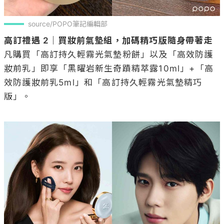
source/POPO筆記編輯部
高訂禮遇 2｜買妝前氣墊組，加碼精巧版隨身帶著走
凡購買「高訂持久輕霧光氣墊粉餅」以及「高效防護
妝前乳」即享「黑曜岩新生奇蹟精萃露10ml」+「高
效防護妝前乳5ml」和「高訂持久輕霧光氣墊精巧
版」。
