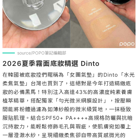
source/POPO筆記編輯部
2026夏季霧面底妝精選 Dinto
在韓國被底妝控們暱稱為「女團氣墊」的Dinto「水光
柔焦氣墊」台灣也買到了，這絕對是今年打造精緻底
妝的必備黑馬！特別注入高達43%的高濃度純素養膚
植萃精華，搭配獨家「勻光微米網膜設計」，按壓瞬
間能將粉體過濾為如薄紗般的微米級質地，一抹極致
服貼肌理。結合SPF50+ PA++++高規格防曬與抗暗
沉持妝力，能輕鬆修飾毛孔與瑕疵，使肌膚宛如覆上
一層澄澈水紗，呈現細緻柔焦卻自帶高質感微光的