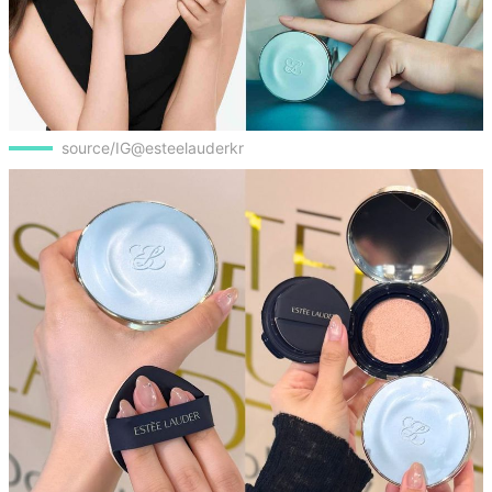
source/IG@esteelauderkr