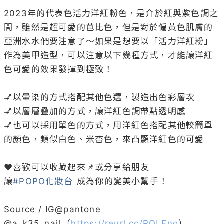
2023年的代表色活力洋紅粉色，是介於紅與紫色調之
間，雖然是超可愛的芭比色，但是對於偏黃色肌膚的
亞洲水水們要注意了～如果是想要以「活力洋紅粉」
作為美甲造型，可以注意以下幾種方式，才能讓洋紅
色可愛的效果發揮到極致！

💅以暈染的方式搭配其他色選，製造出色彩層次

💅以層層疊加的方式，讓洋紅色調帶點透明感

💅也可以採用單色的方式，用洋紅色搭配其他較簡單
的顏色，類似白色、米杏色，來凸顯洋紅色的可愛

❤️喜歡可以收藏起來📌或分享給朋友

讓
#POPO化妝台
 成為你的變美小幫手！

Source / IG@pantone

@
a_k35_nail
（
https://reurl.cc/ROLEng
）