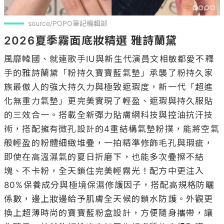
source/POPO筆記編輯部
2026夏季霧面底妝精選 雅詩蘭黛
風靡韓國、就連歌手IU與新生代演員文相敏都愛不釋
手的雅詩蘭黛「粉持久寶寶藍氣墊」承襲了粉持久家
族最傲人的強大持久力與極致遮瑕度，新一代「超進
化無重力氣墊」更完美實現了輕盈、遮瑕與持久服貼
的三效合一。搭載全新彈力貼膚網科技與控油抗汗技
術，搭配擁有微孔設計的4重結構氣墊粉撲，能將空氣
般輕盈的粉體細緻堆疊，一拍精準修飾毛孔與瑕疵，
即使在高溫濕氣的夏日折磨下，也能多次疊擦不結
塊、不卡粉，全天鎖住完美輕霧光！配方中更注入
80%保養成分與極境保濕修護因子，搭配高規格防曬
係數，邊上妝邊給予肌膚全天候的鎖水防護。外觀更
換上超薄時尚的寶寶藍粉盒設計，方便隨身攜帶，讓