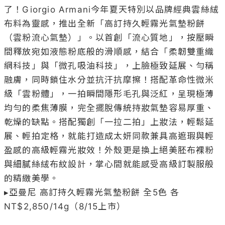
了！Giorgio Armani今年夏天特別以品牌經典雲絲絨
布料為靈感，推出全新「高訂持久輕霧光氣墊粉餅
（雲粉流心氣墊）」。以首創「流心質地」，按壓瞬
間釋放宛如液態粉底般的滑順感，結合「柔韌雙重織
網科技」與「微孔吸油科技」，上臉極致延展、勻稱
融膚，同時鎖住水分並抗汗抗摩擦！搭配革命性微米
級「雲粉體」，一拍瞬間隱形毛孔與泛紅，呈現極薄
均勻的柔焦薄膜，完全擺脫傳統持妝氣墊容易厚重、
乾燥的缺點。搭配獨創「一拉二拍」上妝法，輕鬆延
展、輕拍定格，就能打造成太妍同款兼具高遮瑕與輕
盈感的高級輕霧光妝效！外殼更是換上絕美胚布裸粉
與細膩絲絨布紋設計，掌心間就能感受高級訂製服般
的精緻美學。

▸亞曼尼 高訂持久輕霧光氣墊粉餅 全5色 各
NT$2,850/14g（8/15上市）
