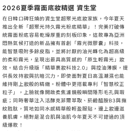
2026夏季霧面底妝精選 資生堂
在日韓口碑狂燒的資生堂超聚光底妝家族，今年夏天
推出全新「超聚光持久霧光粉底精華」！完美打破傳
統霧面粉底容易乾燥厚重的刻板印象，這款專為亞洲
悶熱氣候打造的新品擁有首創「霧光微膠囊」科技，
能智慧吸附多餘皮脂，並將討厭的油光轉化為超高級
的柔和霧光，呈現出最具高質感的「原生輕霧光」妝
效。結合升級版「精華裹妝科技2.0」與控油薄膜，提
供長效持妝與抗暗沉力，即使面對夏日高溫潮濕也能
維持剛上妝般的精緻。粉體中更搭載專利「智慧校正
粒子」，上臉就像開啟柔焦濾鏡般瞬間隱形毛孔與瑕
疵；同時奢華注入活酵克菲爾萃取、菸鹼醯胺B3與撫
紋胜肽，質地如同水感精華般輕盈服貼，邊上妝邊滋
養肌膚，絕對是混合肌與油肌今年夏天不可錯過的頂
級爆款！
