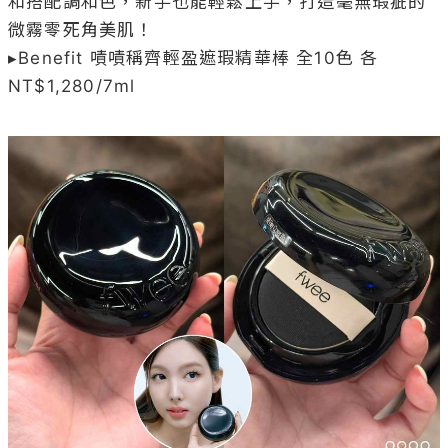
和搭配調和色，新手也能輕鬆上手，打造毫無瑕疵的
微霧零死角美肌！

▸Benefit 嘖嘖稱齊輕盈遮瑕精華棒 全10色 各
NT$1,280/7ml
