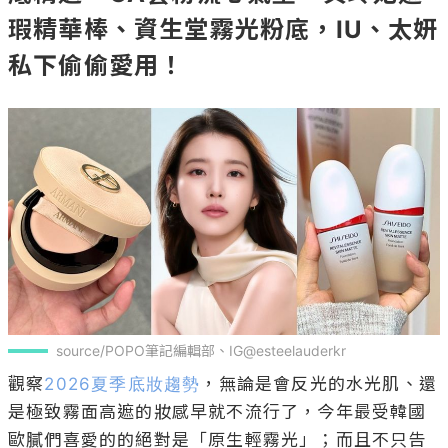
瑕精華棒、資生堂霧光粉底，IU、太妍
私下偷偷愛用！
source/POPO筆記編輯部、IG@esteelauderkr
觀察
2026夏季底妝趨勢
，無論是會反光的水光肌、還
是極致霧面高遮的妝感早就不流行了，今年最受韓國
歐膩們喜愛的的絕對是「原生輕霧光」；而且不只告