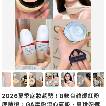
2026夏季底妝趨勢！8款台韓爆紅粉
底精選，GA雲粉流心氣墊、貝玲妃遮