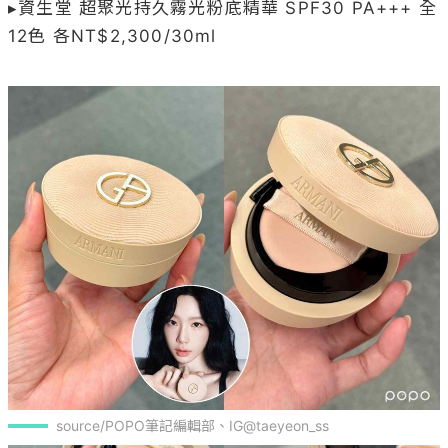
▸資生堂 超聚光持久霧光粉底精華 SPF30 PA+++ 全
12色 各NT$2,300/30ml

source/POPO筆記編輯部、IG@taeyeon_ss