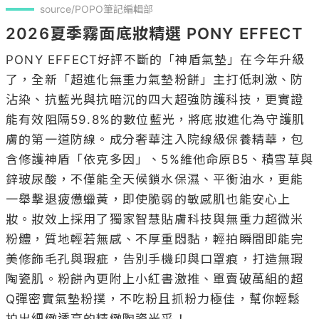
source/POPO筆記編輯部
2026夏季霧面底妝精選 PONY EFFECT
PONY EFFECT好評不斷的「神盾氣墊」在今年升級
了，全新「超進化無重力氣墊粉餅」主打低刺激、防
沾染、抗藍光與抗暗沉的四大超強防護科技，更實證
能有效阻隔59.8%的數位藍光，將底妝進化為守護肌
膚的第一道防線。成分奢華注入院線級保養精華，包
含修護神盾「依克多因」、5%維他命原B5、積雪草與
鋅玻尿酸，不僅能全天候鎖水保濕、平衡油水，更能
一舉擊退疲憊蠟黃，即使脆弱的敏感肌也能安心上
妝。妝效上採用了獨家智慧貼膚科技與無重力超微米
粉體，質地輕若無感、不厚重悶黏，輕拍瞬間即能完
美修飾毛孔與瑕疵，告別手機印與口罩痕，打造無瑕
陶瓷肌。粉餅內更附上小紅書激推、單賣破萬組的超
Q彈密實氣墊粉撲，不吃粉且抓粉力極佳，幫你輕鬆
拍出細緻透亮的精緻陶瓷光采！
