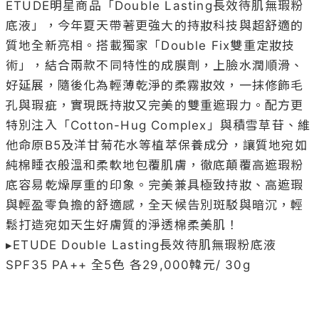
ETUDE明星商品「Double Lasting長效待肌無瑕粉
底液」，今年夏天帶著更強大的持妝科技與超舒適的
質地全新亮相。搭載獨家「Double Fix雙重定妝技
術」，結合兩款不同特性的成膜劑，上臉水潤順滑、
好延展，隨後化為輕薄乾淨的柔霧妝效，一抹修飾毛
孔與瑕疵，實現既持妝又完美的雙重遮瑕力。配方更
特別注入「Cotton-Hug Complex」與積雪草苷、維
他命原B5及洋甘菊花水等植萃保養成分，讓質地宛如
純棉睡衣般溫和柔軟地包覆肌膚，徹底顛覆高遮瑕粉
底容易乾燥厚重的印象。完美兼具極致持妝、高遮瑕
與輕盈零負擔的舒適感，全天候告別斑駁與暗沉，輕
鬆打造宛如天生好膚質的淨透棉柔美肌！

▸ETUDE Double Lasting長效待肌無瑕粉底液 
SPF35 PA++ 全5色 各29,000韓元/ 30g
