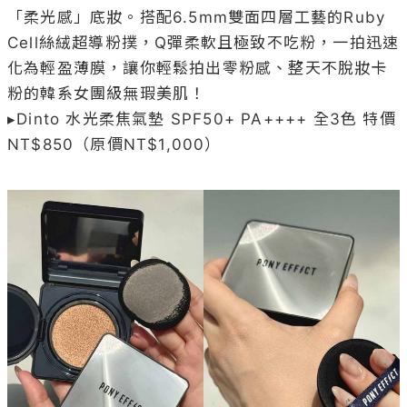
「柔光感」底妝。搭配6.5mm雙面四層工藝的Ruby 
Cell絲絨超導粉撲，Q彈柔軟且極致不吃粉，一拍迅速
化為輕盈薄膜，讓你輕鬆拍出零粉感、整天不脫妝卡
粉的韓系女團級無瑕美肌！

▸Dinto 水光柔焦氣墊 SPF50+ PA++++ 全3色 特價
NT$850（原價NT$1,000）
