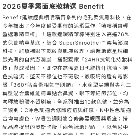
2026夏季霧面底妝精選 Benefit
Benefit延續經典嘖嘖稱齊系列的毛孔柔焦黑科技，在
今年推出了今年度備受期待的遮瑕巨作「嘖嘖稱齊輕
盈遮瑕精華棒」！這款遮瑕精華棒特別注入高達76%
的保養精華基底，結合 SuperSmoother™ 柔焦澎潤
科技，能填補眼下乾紋與肌膚紋理，讓遮瑕處呈現細
緻光滑的自然澎潤感。搭配獨家「24HR抗氧化持妝科
技」與成膜因子，即使在高溫夏日也能抗汗抗油、鎖
色抗暗沉，整天不移位也不斑駁。最吸睛的還有電影
級「360°貼合骨相氣墊刷頭」，水滴型尖端與專利三
葉型混合纖維能精準貼合鼻翼、眼下等細節部位，均
勻釋放粉體不留刷痕。全系列推出10款色號，並分為
三類別：C冷色調適合修飾痘痘與紅感、N中性色調適
合均勻膚色、W暖色調則適合修飾黑眼圈與瑕疵；搭
配品牌提出的奧斯卡級「兩色遮瑕理論」，以色彩中