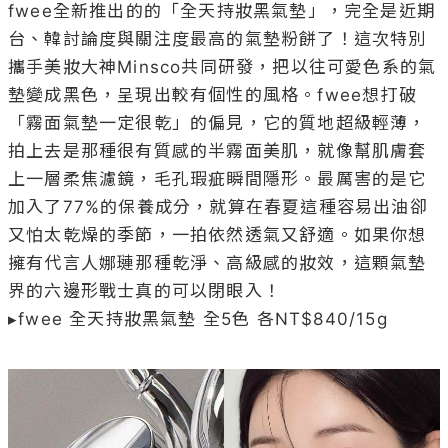
fwee全新推出的的「全天持妝黑氣墊」，完全是近期
台、韓討論度與關注度最高的氣墊粉餅了！這次特別
攜手美妝大神Minsco共同研發，把以往可愛色系的氣
墊變成黑色，呈現出較有個性的風格。fwee想打破
「霧面氣墊一定很乾」的偏見，它的質地超級輕薄，
拍上去是那種很有質感的半霧面美肌，就像幫肌膚套
上一層柔焦濾鏡，毛孔瑕疵瞬間隱形。最厲害的是它
加入了77%的保養成分，就算在春夏這種容易出油卻
又怕太乾燥的季節，一拍依然透氣又舒適。如果你想
擁有代言人娜璉那種乾淨、高級感的妝效，這顆氣墊
界的六邊形戰士真的可以閉眼入！

▸fwee 全天持妝黑氣墊 全5色 各NT$840/15g
