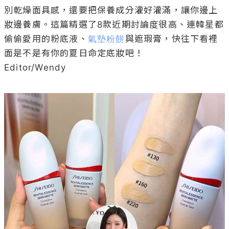
別乾燥面具感，還要把保養成分灌好灌滿，讓你邊上
妝邊養膚。這篇精選了8款近期討論度很高、連韓星都
偷偷愛用的粉底液、
氣墊粉餅
與遮瑕膏，快往下看裡
面是不是有你的夏日命定底妝吧！

Editor/Wendy
