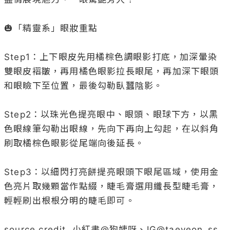
🎃「精靈系」眼妝重點

Step1：上下眼皮先用橘棕色調眼影打底，加深暈染
雙眼皮褶皺，再用橘色眼影拉長眼尾，再加深下眼頭
和眼瞼下至位置，最後勾勒臥蠶陰影。

Step2：以珠光色提亮眼中、眼頭、眼球下方，以黑
色眼線筆勾勒出眼線，先向下再向上勾起，在以斜角
刷取橘棕色眼影從尾端向後延長。

Step3：以細閃打亮餅提亮眼頭下眼尾區域，使用金
色亮片取幾顆當作點綴，睫毛膏選用纖長型睫毛膏，
輕輕刷出根根分明的睫毛即可。

source credit. 小紅書@狗姨呀、IG@taeyeon_ss 
