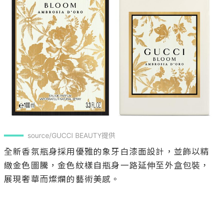
source/GUCCI BEAUTY提供
全新香氛瓶身採用優雅的象牙白漆面設計，並飾以精
緻金色圖騰，金色紋樣自瓶身一路延伸至外盒包裝，
展現奢華而燦爛的藝術美感。
