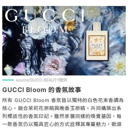
source/GUCCI BEAUTY提供
GUCCI Bloom 的香氛故事 
所有 GUCCI Bloom 香氛皆以獨特的白色花束香調為
核心，融合茉莉花原精與晚香玉原精，共同構築出系
列標誌性的香氣印記。雖然承襲同樣的嗅覺基因，每
一款香氛仍以獨具匠心的方式詮釋其專屬魅力，歌頌