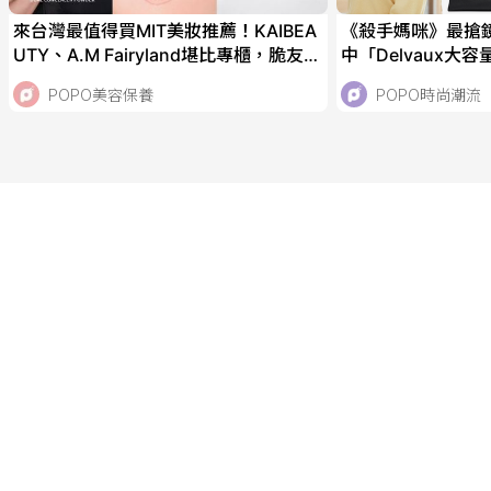
來台灣最值得買MIT美妝推薦！KAIBEA
《殺手媽咪》最搶
UTY、A.M Fairyland堪比專櫃，脆友激
中「Delvaux大
推AKIMIA微電流面膜！
私下也是品牌鐵粉
POPO美容保養
POPO時尚潮流