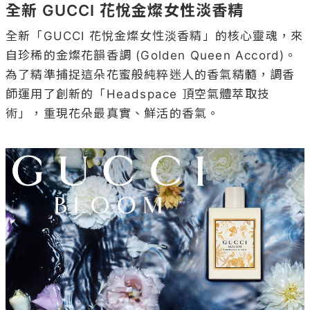
全新 GUCCI 花悅金燦女性淡香精 
全新「GUCCI 花悅金燦女性淡香精」的核心靈魂，來
自珍稀的金燦花韻香調 (Golden Queen Accord)。
為了精準捕捉這朵花蜜般純粹迷人的香氣精髓，調香
師運用了創新的「Headspace 頂空氣體萃取技
術」，重現花朵最真實、鮮活的香氣。 
