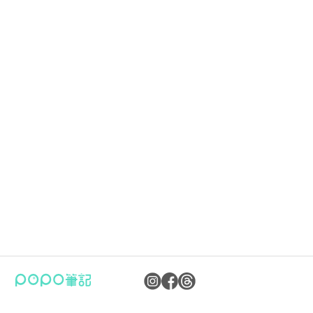
公司：卜卜文化傳媒股份有限公司
隱私權保護政策
統編：90476060