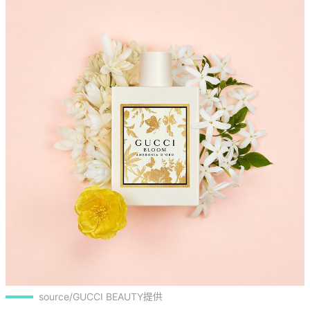
source/GUCCI BEAUTY提供