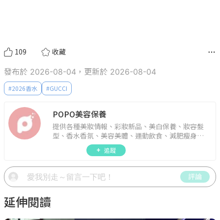
109
收藏
發布於 2026-08-04，更新於 2026-08-04
#
2026香水
#
GUCCI
POPO美容保養
提供各種美妝情報、彩妝新品、美白保養、妝容髮
型、香水香氛、美容美體、運動飲食、減肥瘦身、
週年慶資訊。
追蹤
評論
延伸閱讀