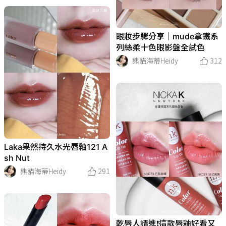
眼妝步驟分享｜mude拿鐵系
列絲柔十色眼影盤全試色
熊貓海蒂Heidy
312
Laka果然持久水光唇釉121 A
sh Nut
熊貓海蒂Heidy
291
乾唇人請進❗️這款唇釉好看又