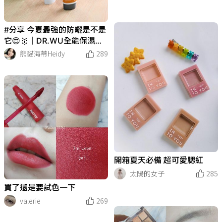
#分享 今夏最強的防曬是不是
它😍🥇｜DR.WU全能保濕清
爽防曬乳
熊貓海蒂Heidy
289
開箱夏天必備 超可愛腮紅
太陽的女子
285
買了還是要試色一下
valerie
269