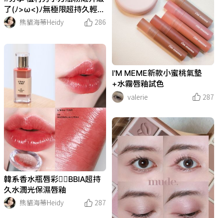
了(ﾉ>ω<)ﾉ無極限超持久輕粉
底 小方瓶PLUS+
熊貓海蒂Heidy
286
I'M MEME新款小蜜桃氣墊
+水霧唇釉試色
valerie
287
韓系香水瓶唇彩❤️‍🔥BBIA超持
久水潤光保濕唇釉
熊貓海蒂Heidy
287