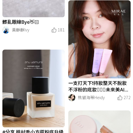
髒亂眼線Bye👋🏻
黃靜靜Ivy
181
一支打天下❗️持妝整天不脫妝
不浮粉的底妝❤️‍🔥🌞未來美AI
發光霜
熊貓海蒂Heidy
272
#分享 植村秀小方瓶粉底升級