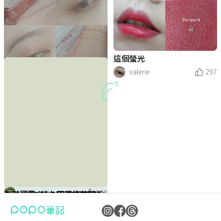
這個螢光
valerie
297
普普通通眼影盤
valerie
303
今日眼妝
亮面土橘色～
我的最愛！
軟軟的眼影～
港風唇妝
#分享 睫毛超翹頂到眼皮
今日眼妝
簡單大地色眼妝
#影片 一起畫AI仿妝｜Browit
AI圖概念仿妝💘3款超好用眉
超美～
今日眼妝
比巧克力還絲滑的 #readytos
彩棠雙拼高光盤
綠色系眼妝
胡蘿蔔眼影盤
金棕色系眼妝
藍色系眼妝～
今日眼妝
萌爆貓咪氣墊🐈相見恨晚CLIO
#YSL 奢華緞面釉惑唇膏 #10
空空賞-彩妝/保養/洗卸/香水-
amuse 果凍唇釉
Meko｜類光療&打亮餅我通
欸？？？｜Maybelline飛天翹
筆評比+眼妝分享 ft.BROWIT
hine #微霧奶油唇膏 聖誕🎄
超持妝柔霧氣墊粉餅🧡🖤
赤裸對決
好物雷品都有
通都要🥰
valerie
valerie
valerie
valerie
valerie
valerie
valerie
熊貓海蒂Heidy
valerie
valerie
熊貓海蒂Heidy
valerie
valerie
valerie
valerie
valerie
熊貓海蒂Heidy
316
289
313
288
270
280
281
291
281
275
290
272
284
283
285
280
314
Meko新品✨
睫毛底膏已封神
熊貓海蒂Heidy
熊貓海蒂Heidy
熊貓海蒂Heidy
熊貓海蒂Heidy
Krystal喬喬
D.A.
萱子
304
302
291
282
291
299
268
自然纖長+持久不暈染的睫毛
光澤版的零粉感必須紅起來啊
看到「限定」就不能忍❗️開箱
peripera冰糖唇釉11 BROWN
PONY EFFECT🪞小魔鏡｜零
愛馬仕打亮
漂洋過海來愛你—韓國彩妝戰
CLARINS 釉光植萃美唇油 #1
瑜庭Ava
298
小資女看過來！日常愛用開架
復古顏料罐唇釉🎨韓國altern
台灣人最懂台灣人❗️絕美彩妝
乾巴巴酸梅唇起死回生.ᐟ.ᐟ｜F
Cara Beauty濃郁燕麥柔霧唇
拒絕脫妝卡粉❌我的信仰就是
零失誤底妝❣️KOCSKIN晶燦白
看了沒心動算我輸🍬CLIO水
超特別的知性灰粉色.ᐟ.ᐟLaka
超推❗️第一次遇到這麼喜歡的
來畫個草莓牛奶妝🍓🥛espoir
手殘黨＆小資女快看😍Kirei&
Maybelline超持久水光鎖吻唇
膏🤤｜心機超持久捲翹睫毛膏
啊啊🔥🔥｜#蘭蔻 #零粉感光
克蘭詩 X foxco春季限量聯名
HEAVEN 適合聖誕約會的唇
暗沉柔霧持久水氣墊
利品
0 山茶花限定版
多莉兒
280
底妝分享🤍
ative stereo風潮來襲✨
品牌ODDism
RESHO2水嫩小方糖
膏Old Hollywood
YSL Beauty恆久完美無瑕持
皙氣墊粉餅❣️
晶糖心光潤唇釉太誇張🍓🍑
玻璃光水潤唇膏
防曬產品🌞
co.系列彩妝品💄
釉💄
澤持妝粉底
彩妝大禮盒🎁
釉
熊貓海蒂Heidy
289
熊貓海蒂Heidy
289
熊貓海蒂Heidy
熊貓海蒂Heidy
285
311
熊貓海蒂Heidy
熊貓海蒂Heidy
椰子Coconut
熊貓海蒂Heidy
288
283
279
296