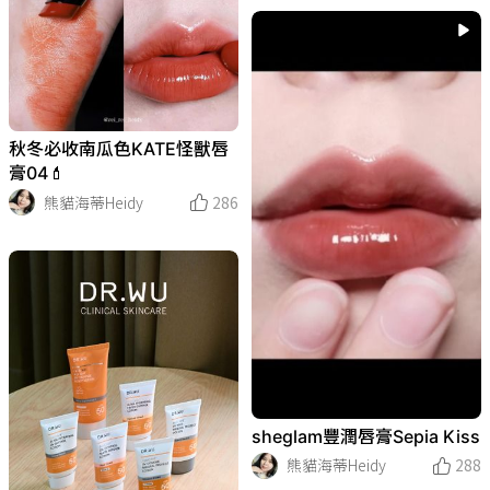
秋冬必收南瓜色KATE怪獸唇
膏04💄
熊貓海蒂Heidy
286
sheglam豐潤唇膏Sepia Kiss
熊貓海蒂Heidy
288