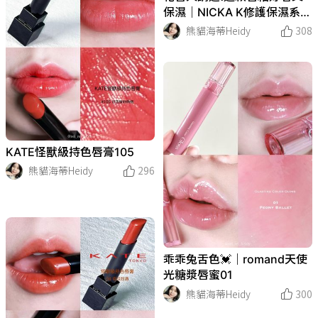
保濕｜NICKA K修護保濕系列
顯色唇釉
熊貓海蒂Heidy
308
KATE怪獸級持色唇膏105
熊貓海蒂Heidy
296
乖乖兔舌色💓｜romand天使
光糖漿唇蜜01
熊貓海蒂Heidy
300