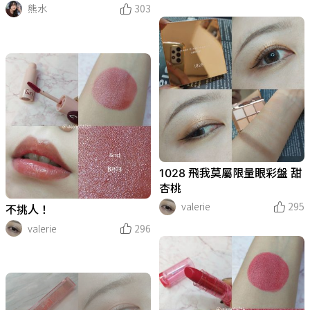
熊水
303
1028 飛我莫屬限量眼彩盤 甜
杏桃
valerie
295
不挑人！
valerie
296