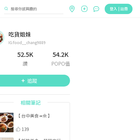
登入 | 註冊
吃貨姐妹
IG:food__chang9889
52.5K
54.2K
讚
POPO值
追蹤
相關筆記
【 台中美食↠佘 】
139