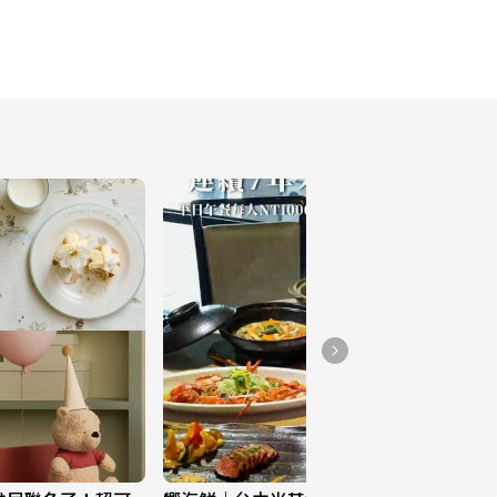
ともだち 】
287
北投美食｜泡溫泉必吃
283
【 台北美食↠ 古流拉麵 
】
289
台北貝果｜早午餐
285
【 新竹美食↠岩嶼塘 】
287
【 花蓮住宿↠靜樹湖民宿 
】
279