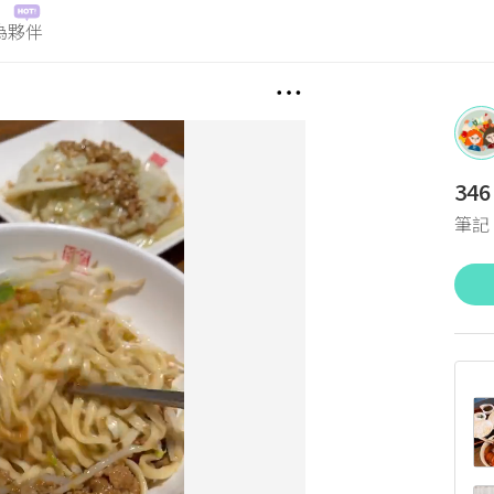
為夥伴
346
筆記