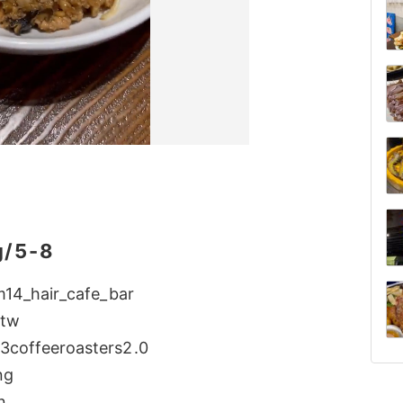
g/5-8
m14_hair_cafe_
bar 

.tw 

3coffeeroasters2
.0 

g 

n