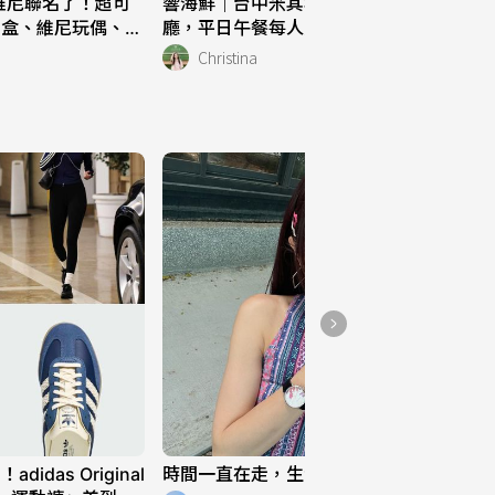
熊維尼聯名了！超可
響海鮮｜台中米其林指南連7年入選餐
路力草莓大福｜迪化街美
納盒、維尼玩偶、餐
廳，平日午餐每人只要NT1000+10%
動
食
家！
Christina
282
【 花蓮美食↠小滿麥拾 
】
290
das Original
時間一直在走，生活也是 ⌚️