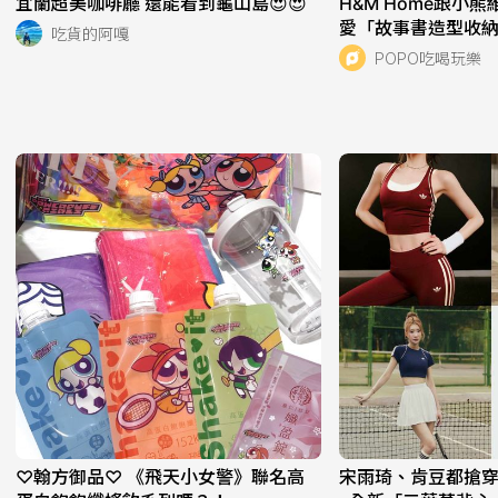
宜蘭超美咖啡廳 還能看到龜山島😍😍
H&M Home跟小
愛「故事書造型收
吃貨的阿嘎
盤組」全都想帶回
POPO吃喝玩樂
♡翰方御品♡ 《飛天小女警》聯名高
宋雨琦、肯豆都搶穿！adi