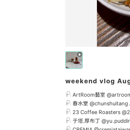
weekend vlog Au
𓍯 ArtRoom藝室 @
artroo
𓍯 春水堂 @
chunshuitang
𓍯 23 Coffee Roasters @
2
𓍯 于塔.厚布丁 @
yu
.puddin
𓍯 CREMIA @
cremiataiwa