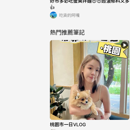
好市多必吃蟹黃拌麵😍😍超濃郁料又多
👍
吃貨的阿嘎
熱門推薦筆記
桃園市一日VLOG