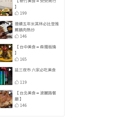
【 新竹美食↠ 熒熒商行 
】
199
連續五年米其林必比登推
薦鵝肉熱炒
146
【 台中美食↠ 森鐵板燒 
】
165
延三夜市 六家必吃美食
119
【 台北美食↠ 波麗路餐
廳 】
146
【 新竹美食↠ 最初咖啡 
】
181