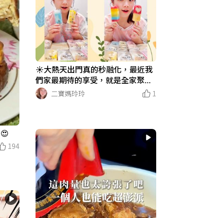
☀️大熱天出門真的秒融化，最近我
們家最期待的享受，就是全家聚在
一起打開冰箱的救贖時光！✨
二寶媽玲玲
1
😍
194