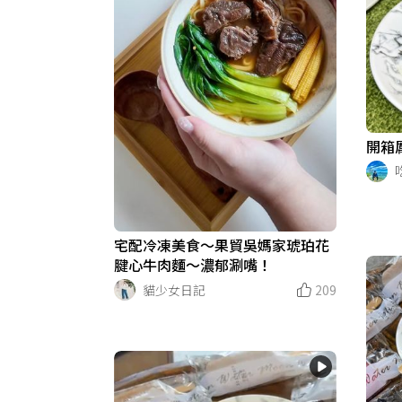
開箱
宅配冷凍美食～果貿吳媽家琥珀花
腱心牛肉麵～濃郁涮嘴！
貓少女日記
209