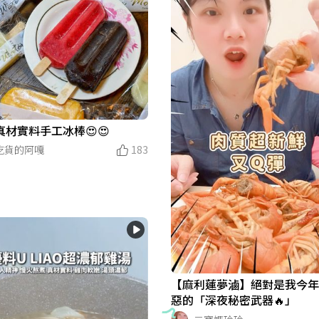
真材實料手工冰棒😍😍
吃貨的阿嘎
183
【麻利蓮夢滷】絕對是我今
惡的「深夜秘密武器🔥」