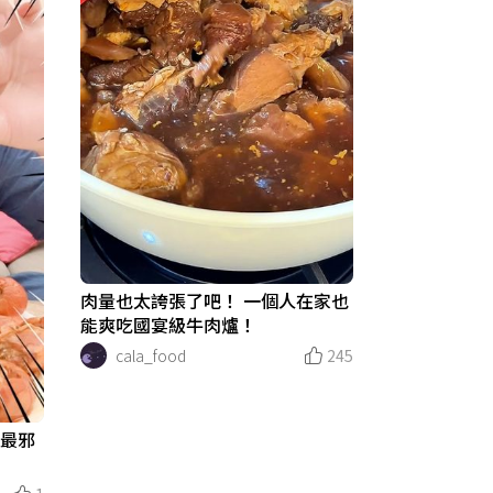
肉量也太誇張了吧！ 一個人在家也
能爽吃國宴級牛肉爐！
cala_food
245
年最邪