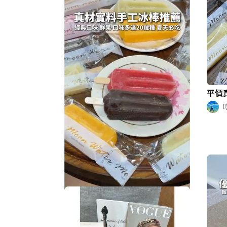
平價
平價真材實料手工冰棒😍😍
吃貨的阿嘎
225