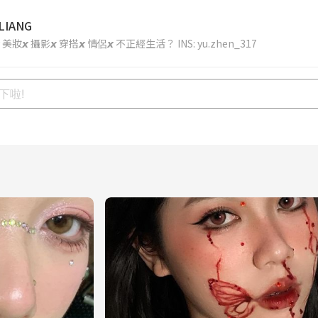
LIANG
 美妝𝙭 攝影𝙭 穿搭𝙭 情侶𝙭 不正經生活？ INS: yu.zhen_317