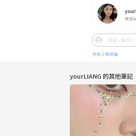
your
美食𝙭
共有 1 條評論
yourLIANG
的其他筆記