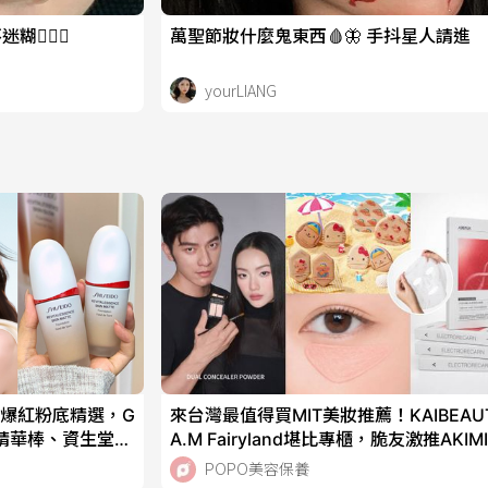
‍💫💫
萬聖節妝什麼鬼東西🩸🦋 手抖星人請進
yourLIANG
韓爆紅粉底精選，G
來台灣最值得買MIT美妝推薦！KAIBEAU
精華棒、資生堂霧
A.M Fairyland堪比專櫃，脆友激推AKIM
用！
電流面膜！
POPO美容保養