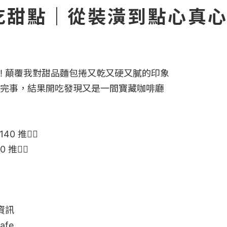
吃甜點｜從裝潢到點心真
! 顛覆我對甜品麵包捲又乾又硬又膩的印象

完事，結果開吃發現又是一間寶藏咖啡廳

 推👍🏻

推👍🏻

店內資訊

afe