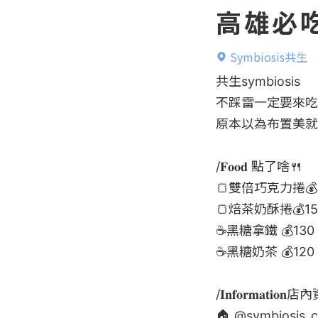
高雄必
Symbiosis共生
共生symbiosis

不踩雷一定要來吃
原本以為布置美就
/𝐅𝐨𝐨𝐝 點了啥🍴

🍞雙倍巧克力捲💰140
🍞焙茶奶酥捲💰150 
☕️黑糖拿鐵 💰130

☕️黑糖奶茶 💰120

/𝐈𝐧𝐟𝐨𝐫𝐦𝐚𝐭𝐢𝐨𝐧
🏠 @
symbiosis_c