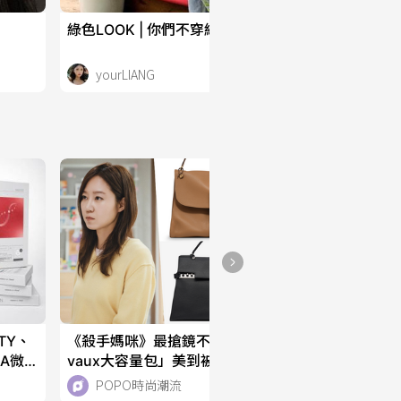
綠色LOOK | 你們不穿綠色我真的會傷心！
yourLIANG
TY、
《殺手媽咪》最搶鏡不是槍？孔曉振劇中「Del
IA微
vaux大容量包」美到被狂搜、私下也是品牌鐵
粉！
POPO時尚潮流