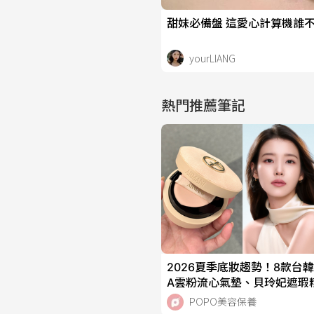
甜妹必備盤 這愛心計算機誰不迷糊
yourLIANG
熱門推薦筆記
2026夏季底妝趨勢！8款台
A雲粉流心氣墊、貝玲妃遮瑕
光粉底，IU、太妍私下偷偷愛
POPO美容保養