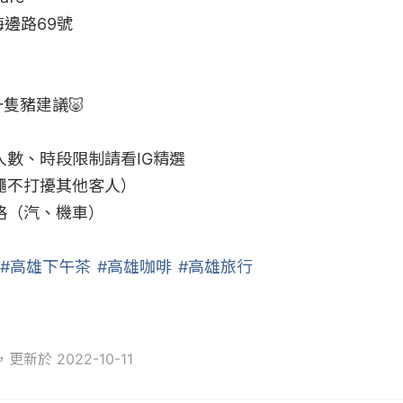
邊路69號

𝐧𝐨𝐰一隻豬建議🐷

數、時段限制請看IG精選

繩不打擾其他客人）

格（汽、機車）

#高雄下午茶
#高雄咖啡
#高雄旅行
，更新於 2022-10-11