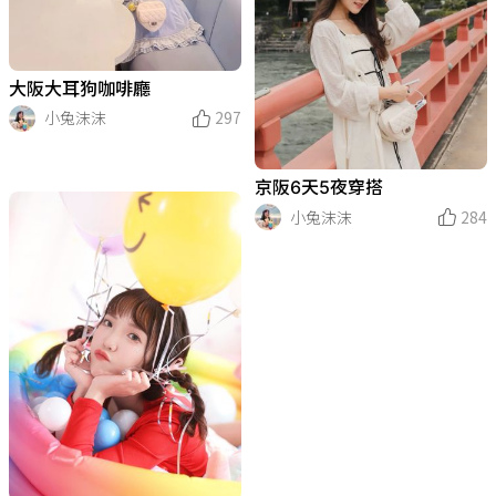
大阪大耳狗咖啡廳
小兔沫沫
297
京阪6天5夜穿搭
小兔沫沫
284