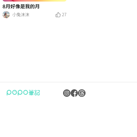
8月好像是我的月
小兔沫沫
27
公司：卜卜文化傳媒股份有限公司
隱私權保護政策
統編：90476060
資訊內容管理規範
地址：臺北市內湖區瑞光路70號5樓
服務條款
信箱：
popo.service@langlive.com
FAQ常見問題
Copyright © 2023 卜卜文化傳媒股份有限公司版權所有 90476060