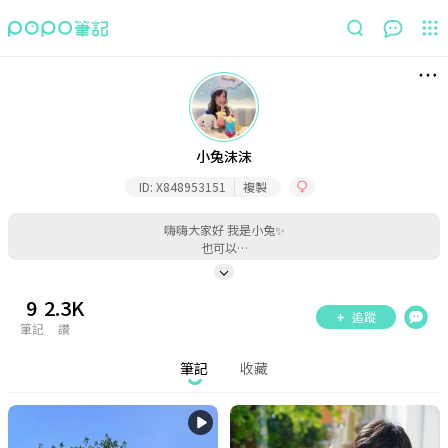
筆記
收藏
小兔沫沫
ID:
X848953151
複製
嗨嗨大家好 我是小兔✨
也可以…
9
2.3K
追蹤
筆記
讚
筆記
收藏