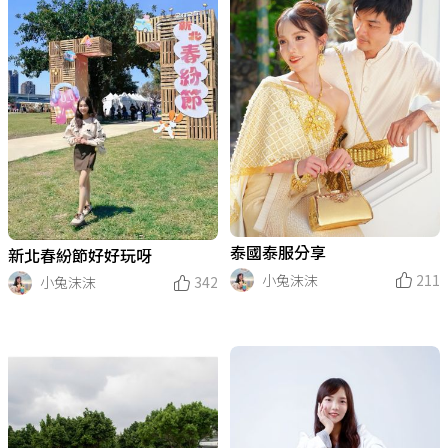
泰國泰服分享
新北春紛節好好玩呀
小兔沫沫
211
小兔沫沫
342