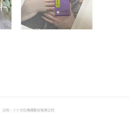
瓜起
𝖫𝖾𝗇𝗌𝗆𝖾 ▮𝖦𝗋𝖺𝗒 𝖫號
真夏悅
282
302
公司：卜卜文化傳媒股份有限公司
統編：90476060
地址：臺北市內湖區瑞光路70號5樓
信箱：
popo.service@langlive.com