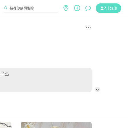
登入 | 註冊
子⚠︎