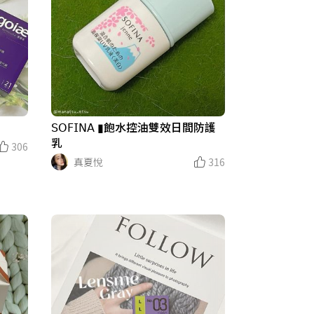
𝖲𝖮𝖥𝖨𝖭𝖠 ▮飽水控油雙效日間防護
乳
306
真夏悅
316