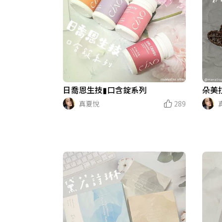
日喬恩生技▮口含錠系列
朵美
真夏悅
289