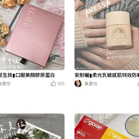
恩生技▮口服美顏膠原蛋白
安耐曬▮柔光乳敏感肌特效防曬
真夏悅
300
真夏悅