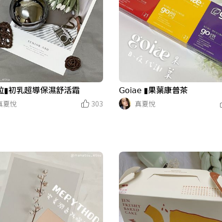
拉▮初乳超導保濕舒活霜
𝖦𝗈𝗂𝖺𝖾 ▮果葉康普茶
真夏悅
303
真夏悅