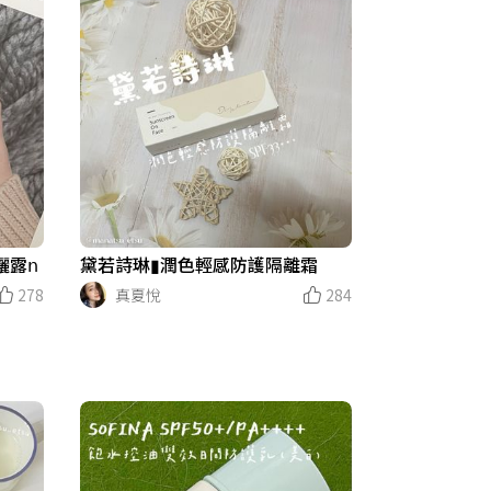
露𝗇
黛若詩琳▮潤色輕感防護隔離霜
278
真夏悅
284