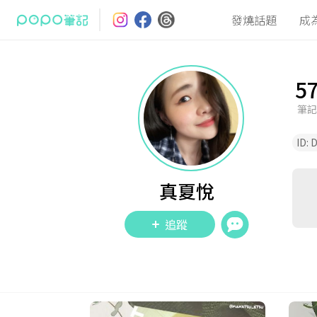
發燒話題
成
5
筆記
ID:
D
真夏悅
追蹤