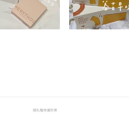
𝖱𝖸𝖳𝖧𝖮𝖣 ▮完美潤色防曬氣墊
蓁古早味▮燻香乳酪蛋糕＋金
司蛋糕
真夏悅
319
真夏悅
隱私權保護政策
資訊內容管理規範
服務條款
FAQ常見問題