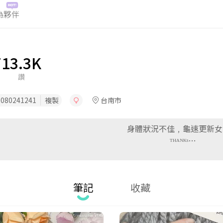
為夥伴
筆記
收藏
7
13.3K
讚
080241241
複製
台南市
身體狀況不佳﹐龜速更新女
ᵀᴴᴬᴺᴷˢ…
筆記
收藏