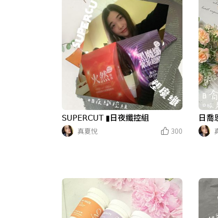
𝖲𝖴𝖯𝖤𝖱𝖢𝖴𝖳 ▮日夜纖控組
日喬
真夏悅
300