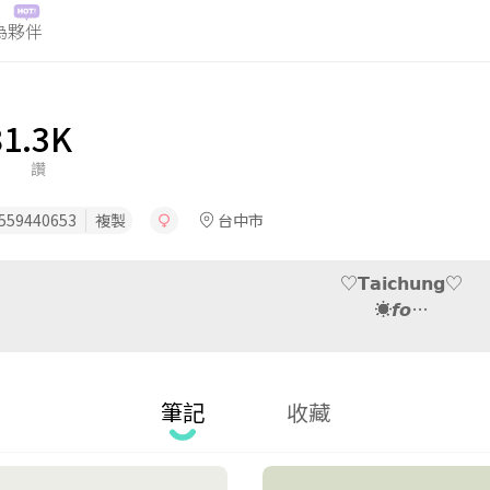
為夥伴
筆記
收藏
8
1.3K
讚
559440653
複製
台中市
♡︎𝗧𝗮𝗶𝗰𝗵𝘂𝗻𝗴♡︎
☀︎︎𝙛𝙤…
筆記
收藏