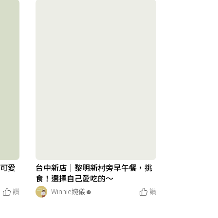
太可愛
台中新店｜黎明新村旁早午餐，挑
食！選擇自己愛吃的～
讚
Winnie婉儀☻︎
讚