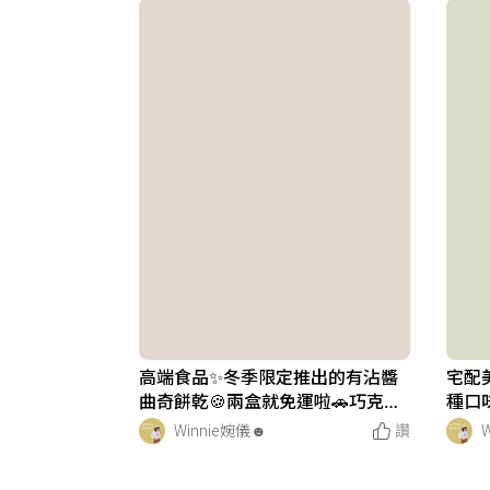
高端食品✨冬季限定推出的有沾醬
宅配
曲奇餅乾🍪兩盒就免運啦🚗巧克力
種口味
控不要錯過了‼️
Winnie婉儀☻︎
讚