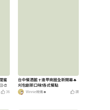
閨蜜
台中餐酒館🍷逢甲商圈全新開幕🔥
‍🎨
刈包創新口味❗️各式餐點
36
Winnie婉儀☻︎
讚