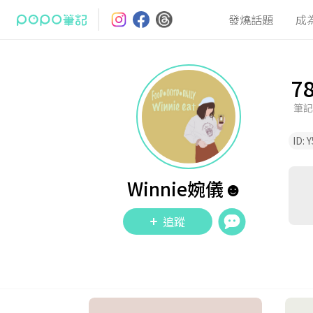
發燒話題
成
7
筆記
ID:
Y
Winnie婉儀☻︎
追蹤