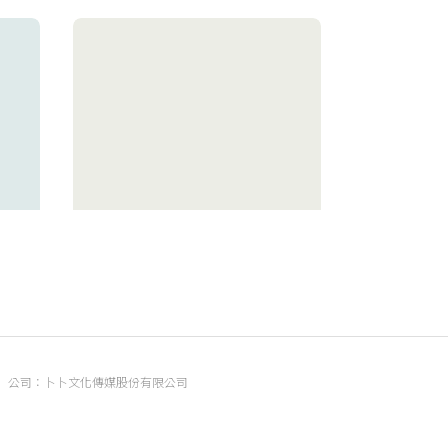
老宅，
【台中伴手禮】西區勤美綠園道｜
公司：卜卜文化傳媒股份有限公司
有🔥
必買甜點，小皮球、鹽奶油、司康
統編：90476060
14
Winnie婉儀☻︎
13
地址：臺北市內湖區瑞光路70號5樓
信箱：
popo.service@langlive.com