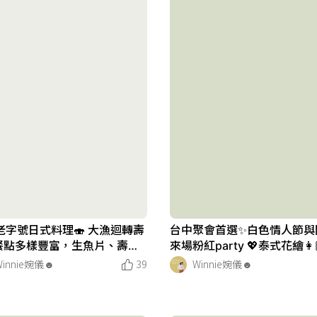
老字號日式料理🍣 大漁迴轉壽
台中聚會首選✨白色情人節與
餐點多樣豐富，生魚片、壽
來場粉紅party 💖泰式花繪👩🏻
湯品、甜點等等
Winnie婉儀☻︎
39
Winnie婉儀☻︎