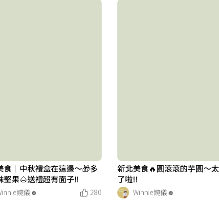
美食｜中秋禮盒在這邊～🎁多
新北美食🔥圓滾滾的芋圓～
堅果🌰送禮超有面子‼️
了啦‼️
Winnie婉儀☻︎
280
Winnie婉儀☻︎