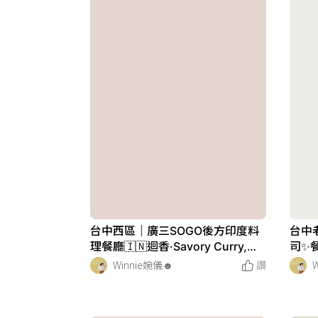
台中西區｜廣三SOGO後方印度料
台中
理餐廳🇮🇳迴香·Savory Curry,印
司✨
度咖喱、烤餅、飲料等等
司、
Winnie婉儀☻︎
讚