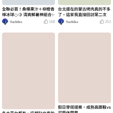
全聯必買！桑椹果汁＋柳橙香
台北還在的蒙古烤肉真的不多
檸冰球🍊🍋 清爽解暑神組合✨
了，這家我直接回訪第二次
𝐒𝐚𝐜𝐡𝐢𝐤𝐨
168
𝐒𝐚𝐜𝐡𝐢𝐤𝐨
252
假日穿搭提案，成熟高跟鞋vs
可愛休閒風