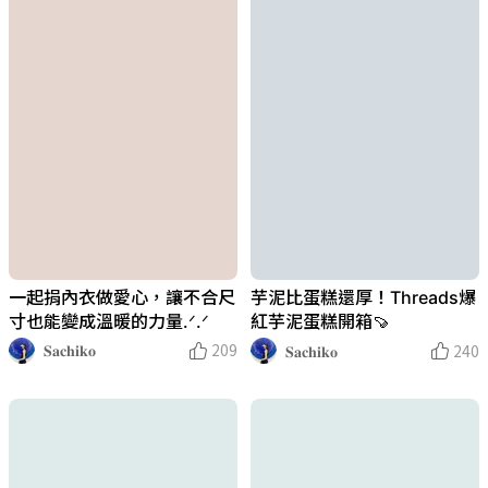
一起捐內衣做愛心，讓不合尺
芋泥比蛋糕還厚！Threads爆
寸也能變成溫暖的力量.ᐟ.ᐟ
紅芋泥蛋糕開箱🍠
𝐒𝐚𝐜𝐡𝐢𝐤𝐨
209
𝐒𝐚𝐜𝐡𝐢𝐤𝐨
240