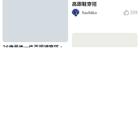
高跟鞋穿搭
𝐒𝐚𝐜𝐡𝐢𝐤𝐨
209
36歲最後一件百褶裙穿搭，
甜美到甜酷的反差日常.ᐟ.ᐟ
𝐒𝐚𝐜𝐡𝐢𝐤𝐨
211
垃圾？不，這可是黃金！水果
網不要丟，變身可愛玉米蘋果
🍎🌽 #新鮮事調查局