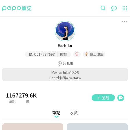
筆記
收藏
𝐒𝐚𝐜𝐡𝐢𝐤𝐨
ID:
O014737693
複製
博士波筆
台北市
IG➨sachiko12.25
Dcard卡稱➨𝐒𝐚𝐜𝐡𝐢𝐤𝐨
1167
279.6K
追蹤
筆記
讚
筆記
收藏