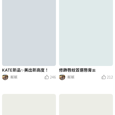
KATE新品✨美出新高度！
修飾唇紋首選唇膏🎀
蔡蔡
246
蔡蔡
212