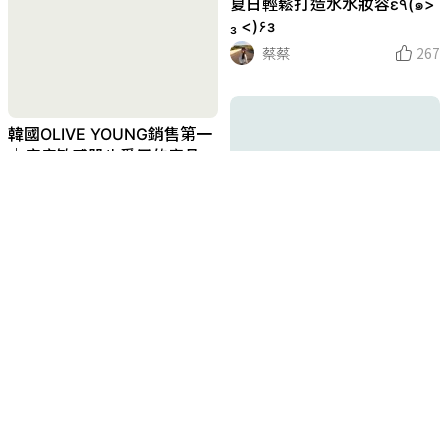
夏日輕鬆打造水水妝容ε٩(๑>
₃ <)۶з
蔡蔡
267
韓國OLIVE YOUNG銷售第一
｜痘痘敏感肌也愛用的產品
蔡蔡
233
繽紛馬卡龍色系面膜
蔡蔡
278