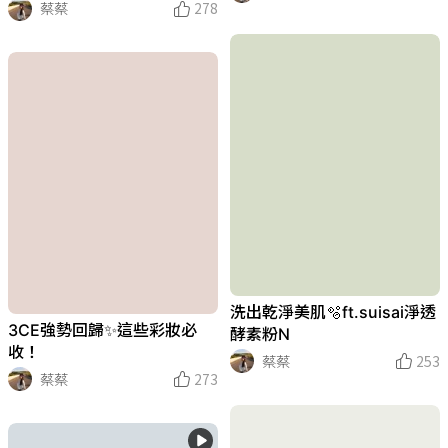
蔡蔡
278
洗出乾淨美肌🫧ft.suisai淨透
3CE強勢回歸✨這些彩妝必
酵素粉N
收！
蔡蔡
253
蔡蔡
273