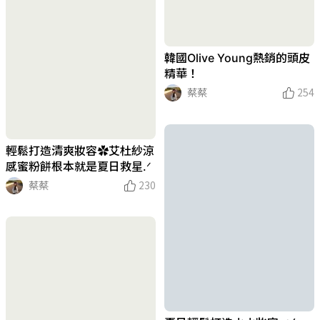
韓國Olive Young熱銷的頭皮
精華！
蔡蔡
254
輕鬆打造清爽妝容✿艾杜紗涼
感蜜粉餅根本就是夏日救星.ᐟ
蔡蔡
230