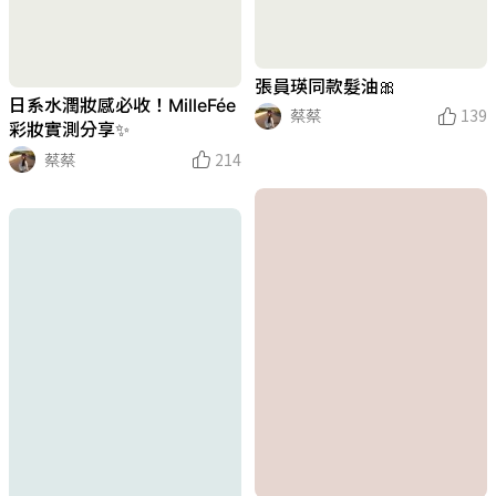
張員瑛同款髮油🎀
日系水潤妝感必收！MilleFée
蔡蔡
139
彩妝實測分享✨
蔡蔡
214