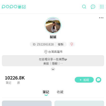
筆記
收藏
蔡蔡
ID:
Z022001828
複製
台灣高雄市
在這裡分享一些東西🧩
美妝｜隱眼｜…
102
26.8K
追蹤
筆記
讚
筆記
收藏