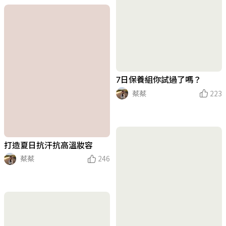
7日保養組你試過了嗎？
蔡蔡
223
打造夏日抗汗抗高溫妝容
蔡蔡
246