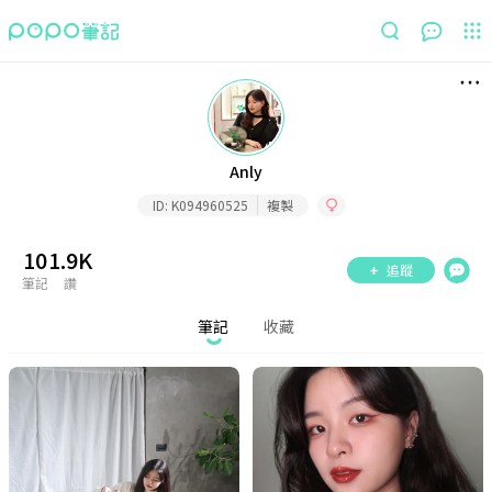
筆記
收藏
Anly
ID:
K094960525
複製
10
1.9K
追蹤
筆記
讚
筆記
收藏