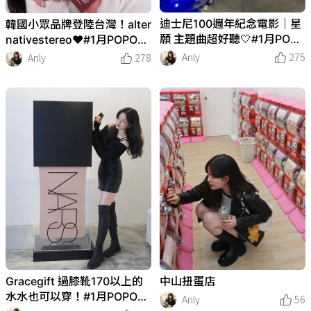
迪士尼100週年紀念電影｜星
韓國小眾品牌登陸台灣！alter
願 主題曲超好聽🤍#1月POPO
nativestereo♥️#1月POPO創
創作者企劃
作者企劃
Anly
275
Anly
278
中山扭蛋店
Gracegift 過膝靴170以上的
水水也可以穿！#1月POPO創
Anly
56