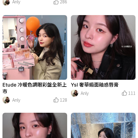
作者企劃
Anly
286
Etude 冷暖色調眼彩盤全新上
Ysl 奢華緞面釉惑唇膏
市
Anly
111
Anly
128