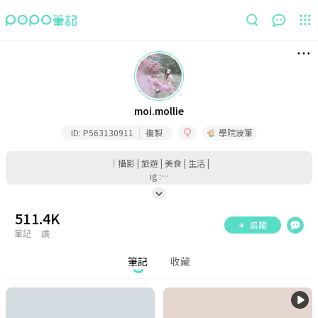
筆記
收藏
moi.mollie
ID:
P563130911
複製
學院波筆
｜攝影 | 旅遊 | 美食 | 生活 |
ig :…
51
1.4K
追蹤
筆記
讚
筆記
收藏