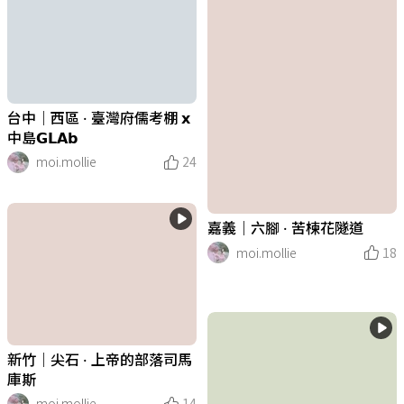
台中｜西區 · 臺灣府儒考棚 𝘅
中島𝗚𝗟𝗔𝗯
moi.mollie
24
嘉義｜六腳 · 苦楝花隧道
moi.mollie
18
新竹｜尖石 · 上帝的部落司馬
庫斯
moi.mollie
14