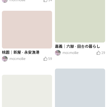
嘉義｜六腳 · 田舎の暮らし
桃園｜新屋 · 永安漁港
moi.mollie
19
moi.mollie
59