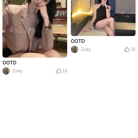
OOTD
Zoey
20
OOTD
Zoey
18