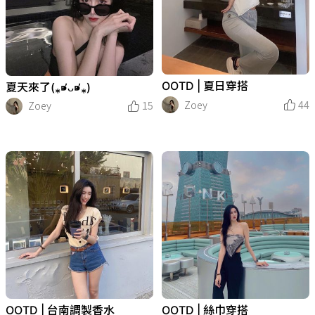
OOTD | 夏日穿搭
夏天來了(⁎⁍̴̛ᴗ⁍̴̛⁎)
Zoey
44
Zoey
15
OOTD | 台南調製香水
OOTD | 絲巾穿搭