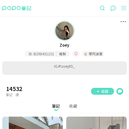
筆記
收藏
Zoey
ID:
B298431151
複製
學院波筆
IG🔎zoey85_
14
532
追蹤
筆記
讚
筆記
收藏