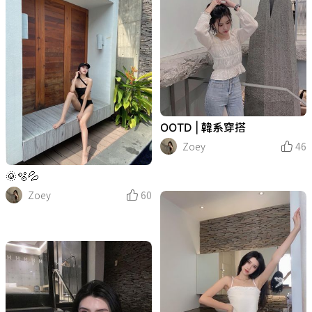
OOTD | 韓系穿搭
Zoey
46
🌞🫧💦
Zoey
60