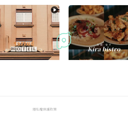
▫️台南▫️今日吃「Kira bistro
道料理都讓人驚艷的餐酒館
隱私權保護政策
今日吃什麼？
資訊內容管理規範
服務條款
FAQ常見問題