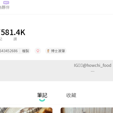
為夥伴
筆記
收藏
75
81.4K
記
讚
643452686
複製
博士波筆
IG👉🏻@howchi_food
…
筆記
收藏