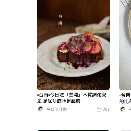
▫️台南▫️今日吃「叁沌」木質調侘寂
▫️台
風 是咖啡廳也是藝廊
的比
今日吃什麼？
261