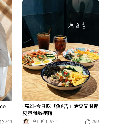
ace」
▫️高雄▫️今日吃「魚&吉」清爽又開胃
皮蛋閒鹹拌麵
244
今日吃什麼？
260