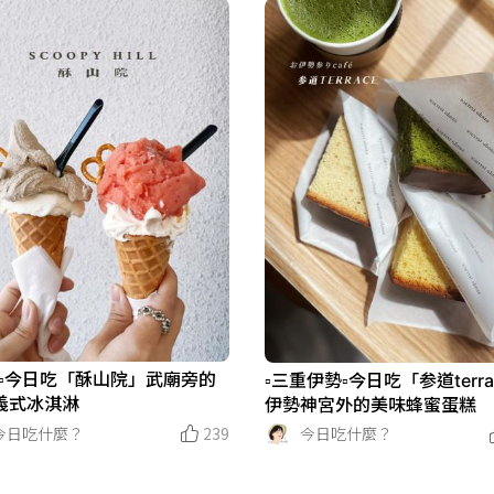
南▫️今日吃「酥山院」武廟旁的
▫️三重伊勢▫️今日吃「参道terr
義式冰淇淋
伊勢神宮外的美味蜂蜜蛋糕
今日吃什麼？
239
今日吃什麼？