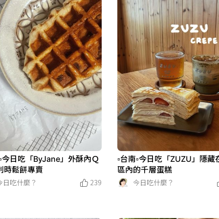
南▫️今日吃「ByJane」外酥內Ｑ
▫️台南▫️今日吃「ZUZU」隱
利時鬆餅專賣
區內的千層蛋糕
今日吃什麼？
239
今日吃什麼？