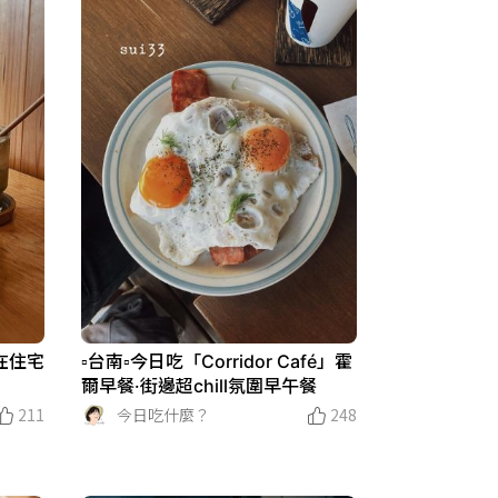
藏在住宅
▫️台南▫️今日吃「Corridor Café」霍
爾早餐·街邊超chill氛圍早午餐
211
今日吃什麼？
248