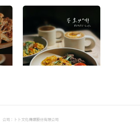
」每一
▫️台南▫️今日吃「峇粟咖啡」寵物超
公司：卜卜文化傳媒股份有限公司
友善餐廳
260
統編：90476060
今日吃什麼？
217
地址：臺北市內湖區瑞光路70號5樓
信箱：
popo.service@langlive.com