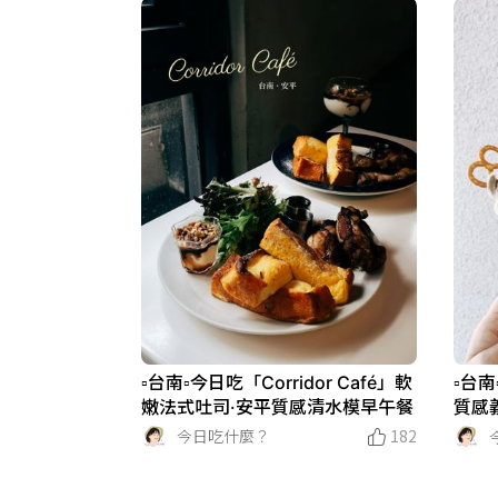
▫️台南▫️今日吃「Corridor Café」軟
▫️台
嫩法式吐司·安平質感清水模早午餐
質感
今日吃什麼？
182