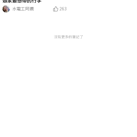
娘家最想帶的行李
水電工阿嫻
263
沒有更多的筆記了