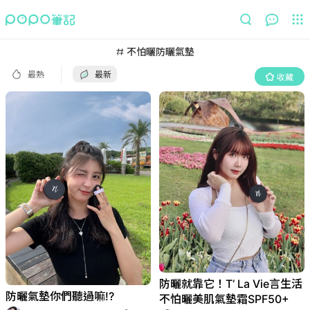
最熱
最新
收藏
不怕曬防曬氣墊
最熱
最新
收藏
防曬就靠它！T‘ La Vie言生活
防曬氣墊你們聽過嘛!?
不怕曬美肌氣墊霜SPF50+