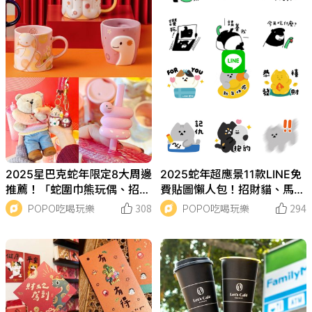
2025星巴克蛇年限定8大周邊
2025蛇年超應景11款LINE免
推薦！「蛇圍巾熊玩偶、招財
費貼圖懶人包！招財貓、馬來
貓鑰匙圈、呆萌白蛇馬克杯」
貘、「錢過去囉」開運貼圖⋯
POPO吃喝玩樂
308
POPO吃喝玩樂
294
全都想買！
拜年就用它！