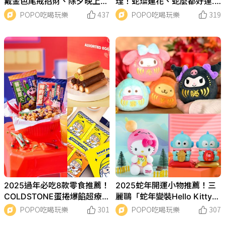
戴金色尾戒招財、除夕晚上
理！蛇燦蓮花、蛇麼都好運...
「做這件事」讓你好運旺旺一
諧音梗、四字成語超實用快筆
POPO吃喝玩樂
437
POPO吃喝玩樂
319
整年！
記！
2025過年必吃8款零食推薦！
2025蛇年開運小物推薦！三
COLDSTONE蛋捲爆餡超療
麗鷗「蛇年變裝Hello Kitty玩
癒、「這款」零食吃多也不怕
偶、招福達摩酷洛米」可愛
POPO吃喝玩樂
301
POPO吃喝玩樂
307
胖！
炸、7-11就買得到！