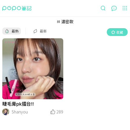
最熱
最新
收藏
濃密款
最熱
最新
收藏
睫毛膏pk擂台!!
Shanyou
289