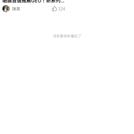
眼鏡首選推薦GEO！新系列A
urora Brown Aurora Gray～
陳莫
324
沒有更多的筆記了