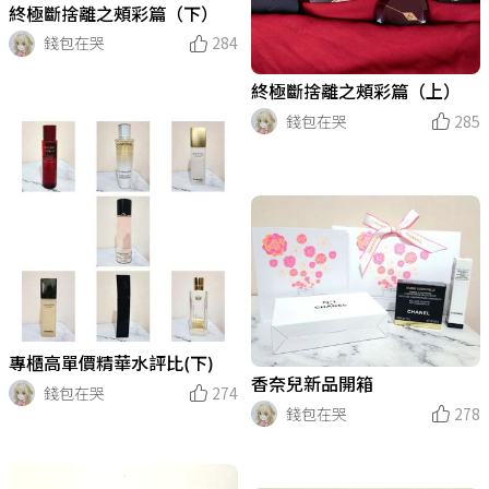
終極斷捨離之頰彩篇（下）
錢包在哭
284
終極斷捨離之頰彩篇（上）
錢包在哭
285
專櫃高單價精華水評比(下)
香奈兒新品開箱
錢包在哭
274
錢包在哭
278