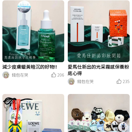
減少皮膚蠟黃暗沉的好物!!
愛馬仕新出的光采霧感保養粉
底心得
錢包在哭
206
錢包在哭
235