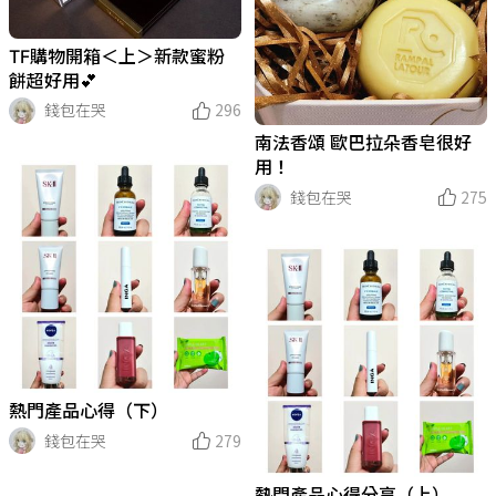
TF購物開箱＜上＞新款蜜粉
餅超好用💕
錢包在哭
296
南法香頌 歐巴拉朵香皂很好
用！
錢包在哭
275
熱門產品心得（下）
錢包在哭
279
熱門產品心得分享（上）