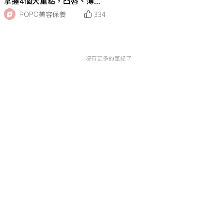
掌握4個大重點，凸唇、薄
唇、下垂嘴角...，任何唇型都
POPO美容保養
334
能打造糖果水光翹唇！
沒有更多的筆記了