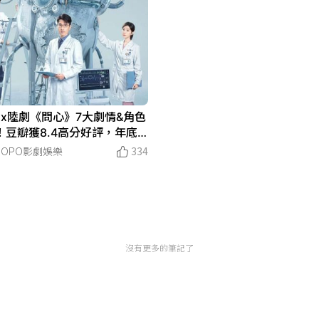
flix陸劇《問心》7大劇情&角色
！豆瓣獲8.4高分好評，年底
開拍第二季！
POPO影劇娛樂
334
沒有更多的筆記了