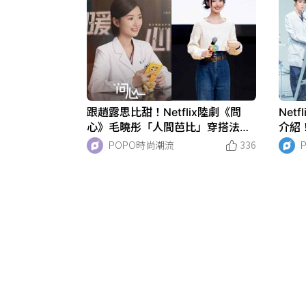
跟趙露思比甜！Netflix陸劇《問
Net
心》毛曉彤「人間芭比」穿搭法！
介紹
完全看不出已經35歲！
有望
POPO時尚潮流
336