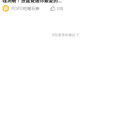
理測驗！憑直覺選你最愛的南
瓜，測出你的「腹黑指數」有
POPO吃喝玩樂
338
多高！
沒有更多的筆記了