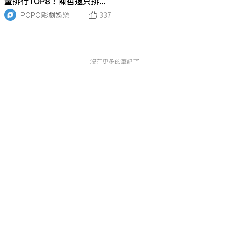
量排行TOP8！陳哲遠只排第
8，王鶴棣第四，王一博輸給
POPO影劇娛樂
337
鄧為！
沒有更多的筆記了