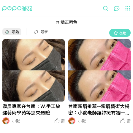
最熱
最新
收藏
矯正唇色
最熱
最新
收藏
霧眉專家在台南：W.手工紋
台南霧眉推薦--霧眉藝術大揭
繡藝術學苑等您來體驗
密：小默老師讓妳擁有獨一無
二的客制眉毛~
小默
讚
小默
讚