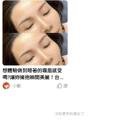
想體驗做到睡著的霧眉感受
嗎?讓妳擁抱瞬間美麗！台南
霧眉W.手工紋繡藝術學苑，
小默
讚
為你重新定義完美眉型
沒有更多的筆記了