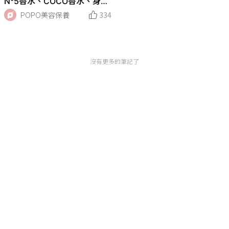
N°5香水、COCO香水、身體
亮膚油...，絕美CHANEL聖誕
POPO美容保養
334
禮盒包裝必收藏！
沒有更多的筆記了