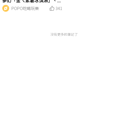
夢幻「金ㄟ紫薯冰淇淋」、爆
漿款「粉紅起司包」、新口味
POPO吃喝玩樂
341
鍋巴飯...快去嘗鮮！
沒有更多的筆記了