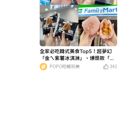
全家必吃韓式美食Top5！超夢幻
「金ㄟ紫薯冰淇淋」、爆漿款「粉
紅起司包」、新口味鍋巴飯...快去
POPO吃喝玩樂
341
嘗鮮！