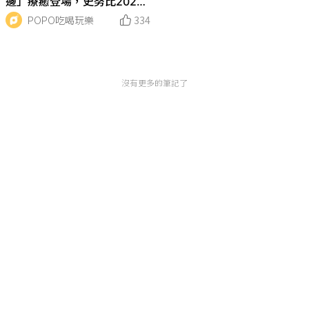
邊」療癒登場，史努比2024
桌曆、鑰匙圈...預購方式看這
POPO吃喝玩樂
334
裡
沒有更多的筆記了