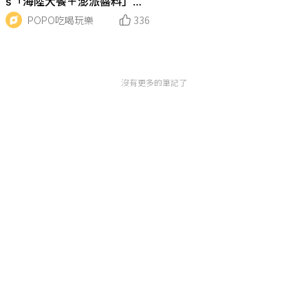
s「海陸大餐＋澎派醬料」隨
點即送，千樣食材優惠在這裡
POPO吃喝玩樂
336
沒有更多的筆記了