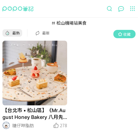
最熱
最新
收藏
松山機場站美食
最熱
最新
收藏
【台北市 • 松山區】《Mr.Au
gust Honey Bakery 八月先
生》
糖仔呷脂肪
278