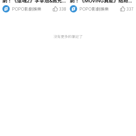
劇！《還魂2》李宰旭&高允
劇！《MOVING異能》結局彩
貞CP感爆棚，黑馬《大力女
蛋超驚人，孔劉&李棟旭睽違
POPO影劇娛樂
338
POPO影劇娛樂
337
子姜南順》收視破前作紀錄！
7年再合體！
沒有更多的筆記了