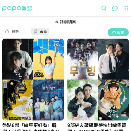
最熱
最新
收藏
韓劇續集
最熱
最新
收藏
盤點8部「續集更好看」韓
9部網友敲碗期待快出續集韓