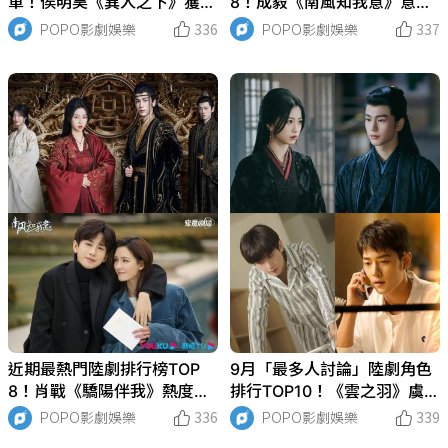
單！侯明昊《異人之下》獲原
8！成毅《南風知我意》意外
著迷大讚，這部古裝黑馬評分
沒上榜，虞書欣《雲之羽》沒
POPO影劇娛樂
336
POPO影劇娛樂
337
拿下8.6高分！
破十億！
近期最熱門陸劇排行榜TOP
9月「最多人討論」陸劇角色
8！肖戰《驕陽伴我》熱度輸
排行TOP10！《雲之羽》虞書
虞書欣，成毅兩作品上榜！
欣贏張凌赫，冠軍打敗肖戰奪
POPO影劇娛樂
336
POPO影劇娛樂
339
冠！