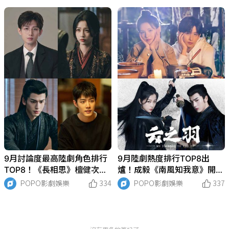
9月討論度最高陸劇角色排行
9月陸劇熱度排行TOP8出
TOP8！《長相思》檀健次僅
爐！成毅《南風知我意》開播
排第8，《雲之羽》虞書欣第
衝進第6，虞書欣《雲之羽》
POPO影劇娛樂
334
POPO影劇娛樂
337
二，冠軍是這位男神！
奪冠！