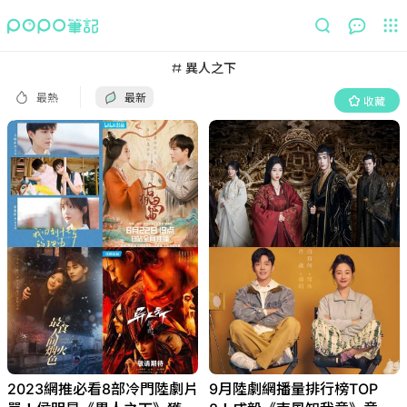
最熱
最新
收藏
異人之下
最熱
最新
收藏
2023網推必看8部冷門陸劇片
9月陸劇網播量排行榜TOP