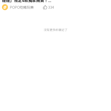
娃娃」限定4款獨家開賣！米
奇米妮、唐老鴨、黛西...全都
POPO吃喝玩樂
334
超想收
沒有更多的筆記了