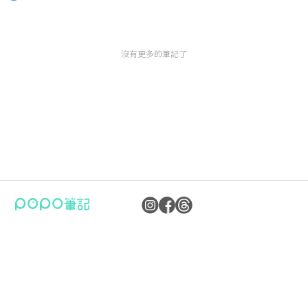
代異能者完結篇集結決戰！
沒有更多的筆記了
公司：卜卜文化傳媒股份有限公司
隱私權保護政策
統編：90476060
資訊內容管理規範
地址：臺北市內湖區瑞光路70號5樓
服務條款
信箱：
popo.service@langlive.com
FAQ常見問題
Copyright © 2023 卜卜文化傳媒股份有限公司版權所有 90476060