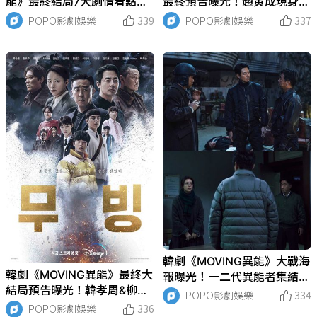
能》最終結局7大劇情看點總
最終預告曝光！趙寅成現身回
整理！結局藏驚人大彩蛋，編
歸？超能父母們為了孩子不惜
POPO影劇娛樂
339
POPO影劇娛樂
337
劇姜草曝光第二季製作動向！
變成怪物！
韓劇《MOVING異能》大戰海
韓劇《MOVING異能》最終大
報曝光！一二代異能者集結完
結局預告曝光！韓孝周&柳承
結篇，作者姜草首度透露真人
POPO影劇娛樂
334
龍發威、趙寅成不缺席，一二
版結局、第二季續集走向！
POPO影劇娛樂
336