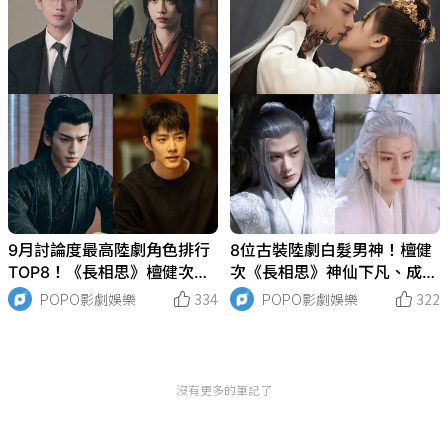
9月討論度最高陸劇角色排行
8位古裝陸劇白髮男神！檀健
TOP8！《長相思》檀健次僅
次《長相思》神仙下凡、成毅
排第8，《雲之羽》虞書欣第
自帶仙氣，王鶴棣《蒼蘭訣》
POPO影劇娛樂
334
POPO影劇娛樂
322
二，冠軍是這位男神！
一掃負評帥出新高度！
沒有更多的筆記了