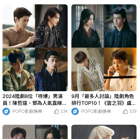
2024陸劇8位「待爆」男演
9月「最多人討論」陸劇角色
員！陳哲遠、鄧為人氣直線竄
排行TOP10！《雲之羽》虞書
升，丞磊、田嘉瑞被看好，檀
欣贏張凌赫，冠軍打敗肖戰奪
POPO影劇娛樂
334
POPO影劇娛樂
339
健次霸屏！
冠！