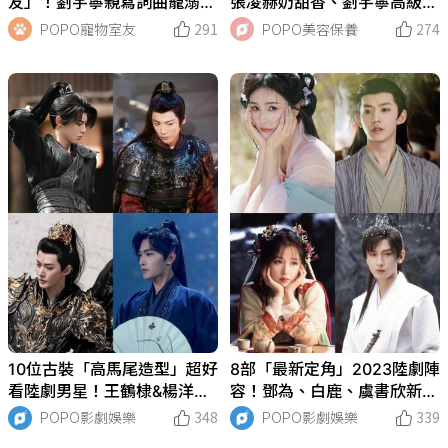
友」！劉宇寧親寫詞曲寵溺、
張凌赫奶甜香、劉宇寧高級玫
田曦薇抱巨貓上班、侯明昊胖
瑰香、侯明昊少年味，同款香
POPO寵物室友
291
POPO美容保養
274
柴不離身，私下根本全是卑微
水全網瘋找、靠近直接淪陷！
毛孩奴！
10位古裝「高馬尾造型」超好
8部「最新定角」2023陸劇陣
看陸劇男星！王鶴棣&楊洋新
容！鄧為、白鹿、虞書欣新戲
劇帥出新高度，劉宇寧《折
官宣開拍，《雲之羽》眾演員
POPO影劇娛樂
348
POPO影劇娛樂
339
腰》讓人淪陷！
出演《大夢歸離》