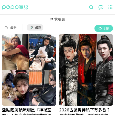
最熱
最新
收藏
侯明昊
最熱
最新
收藏
盤點陸劇頂流明星「神祕室
2026古裝男神私下有多香？