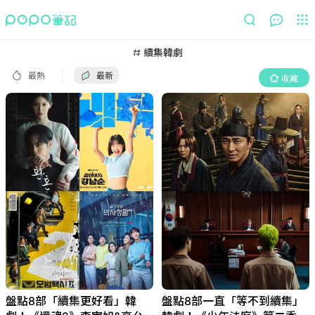
最熱
最新
收藏
續集韓劇
最熱
最新
收藏
盤點8部「續集更好看」韓
盤點8部一直「等不到續集」