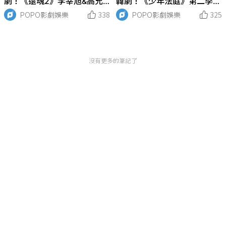
劇！《還魂2》李宰旭&高允
韓劇！《少年法庭》第二季製
貞CP感爆棚，黑馬《大力女
作告吹，不只《信號》、《屍
POPO影劇娛樂
338
POPO影劇娛樂
325
子姜南順》收視破前作紀錄！
戰朝鮮》這些沒有續集很可
惜！
沒有更多的筆記了