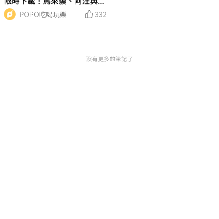
限時下載！馬來貘、阿汪與阿
鴨…實用可愛一次擁有！
POPO吃喝玩樂
332
沒有更多的筆記了