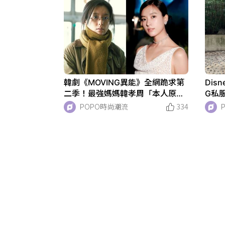
韓劇《MOVING異能》全網跪求第
Dis
二季！最強媽媽韓孝周「本人原來
G私
這麼美」逆齡瘦身秘訣曝！
5公
POPO時尚潮流
334