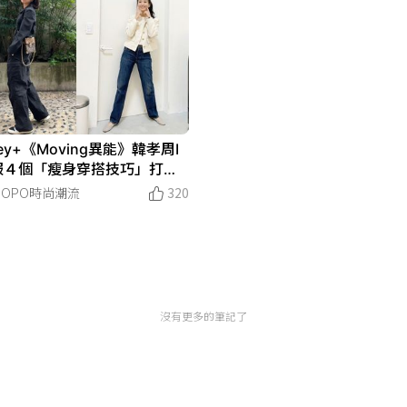
ney+《Moving異能》韓孝周I
服４個「瘦身穿搭技巧」打造4
斤仙女體態！快偷偷學起來！
POPO時尚潮流
320
沒有更多的筆記了