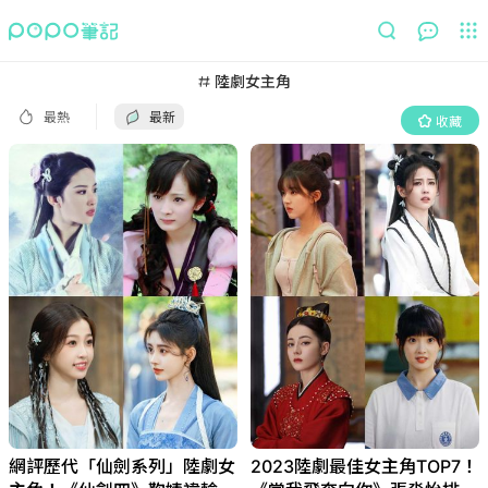
最熱
最新
收藏
陸劇女主角
最熱
最新
收藏
網評歷代「仙劍系列」陸劇女
2023陸劇最佳女主角TOP7！