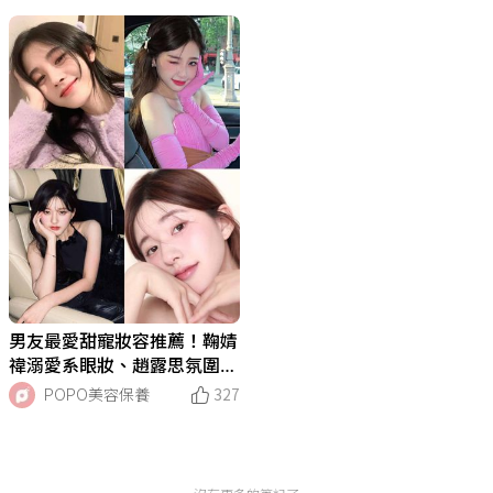
男友最愛甜寵妝容推薦！鞠婧
禕溺愛系眼妝、趙露思氛圍感
腮紅、虞書欣千金名媛妝，約
POPO美容保養
327
會這樣畫、男友秒抱緊！