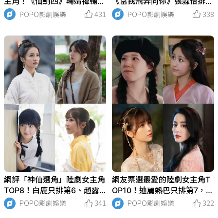
主角！《仙劍四》鞠婧禕輸
《當我飛奔向你》張淼怡排第
《仙劍六》虞書欣，網友公認
5，趙露思第三，第一名打敗
POPO影劇娛樂
431
POPO影劇娛樂
338
「她」最不適合！
白鹿奪下冠軍！
網評「神仙選角」陸劇女主角
網友票選最愛的陸劇女主角T
TOP8！白鹿只排第6、趙露
OP10！迪麗熱巴只排第7，趙
思第二，冠軍全網大讚超越原
露思第二，冠軍實力流量兼具
POPO影劇娛樂
341
POPO影劇娛樂
322
著神還原！
全網好評！