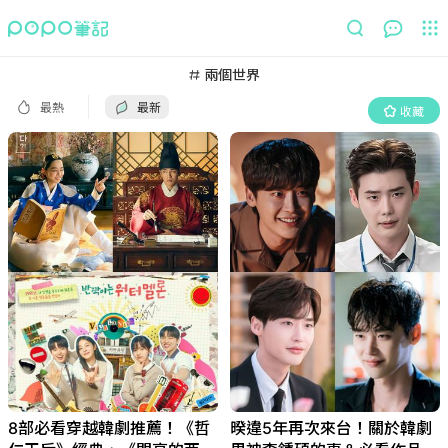
最熱
最新
收藏
兩個世界
最熱
最新
收藏
8部必看穿越韓劇推薦！《哲
暌違5年再次來台！關於韓劇