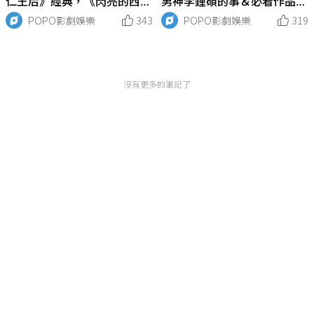
仁王后》經典，《閃亮的西
男神李鍾碩的事＆必看作品：
瓜》意外好看，這部被封穿越
認愛IU、差點成偶像歌手、
POPO影劇娛樂
343
POPO影劇娛樂
319
神劇！
《黑話律師》復仇演技封神！
沒有更多的筆記了