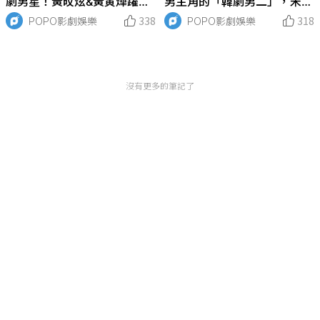
劇男星！黃旼炫&黃寅燁躍升
男主角的「韓劇男二」，宋江
男主角，人氣狠超男一的男配
、丁海寅、金宣虎躍升男主
POPO影劇娛樂
338
POPO影劇娛樂
318
是這位！
角，最受歡迎的男二是這位男
神！
沒有更多的筆記了