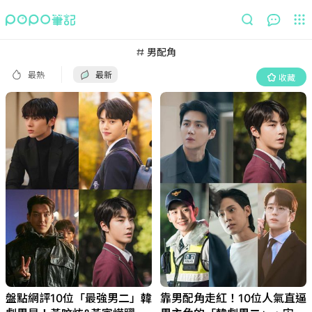
最熱
最新
收藏
男配角
最熱
最新
收藏
盤點網評10位「最強男二」韓
靠男配角走紅！10位人氣直逼