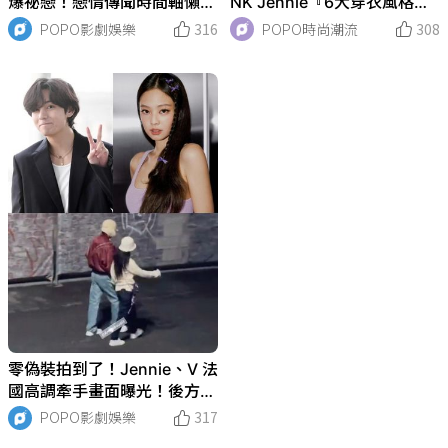
爆祕戀！戀情傳聞時間軸懶人
NK Jennie『6大穿衣風格』
包：合照多次流出、巴黎甜蜜
直接晉升行走發電機！
POPO影劇娛樂
316
POPO時尚潮流
308
牽手，韓網一片祝福！
零偽裝拍到了！Jennie、V 法
國高調牽手畫面曝光！後方
「路人」身分成鐵證
POPO影劇娛樂
317