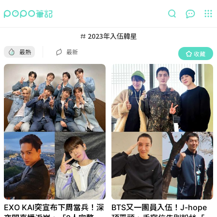
最熱
最新
收藏
2023年入伍韓星
最熱
最新
收藏
EXO KAI突宣布下周當兵！深
BTS又一團員入伍！J-hope