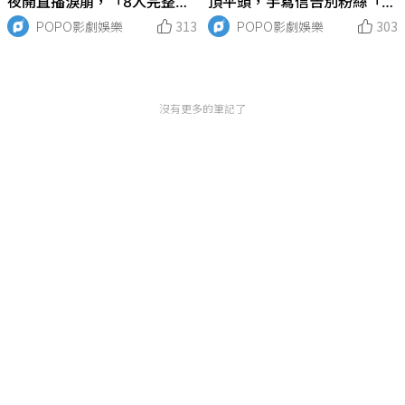
夜開直播淚崩，「8人完整
頂平頭，手寫信告別粉絲「會
體」回歸再等等
快去快回」，韓網熱議2023
POPO影劇娛樂
313
POPO影劇娛樂
303
年入伍韓國男星名單
沒有更多的筆記了