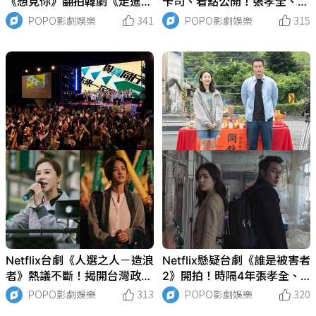
《想見你》翻拍韓劇《走進你
卡司、看點公開！張孝全、許
的時間》，《八尺門的辯護
瑋甯原班人馬回歸，女神蘇慧
POPO影劇娛樂
341
POPO影劇娛樂
315
人》好評登Netflix排行冠軍！
倫時隔11年再演台劇！
Netflix台劇《人選之人－造浪
Netflix懸疑台劇《誰是被害者
者》熱議不斷！揭開台灣政治
2》開拍！時隔4年張孝全、
圈面貌，觀眾超有感8大必看
許瑋甯、王識賢、李沐第二季
POPO影劇娛樂
313
POPO影劇娛樂
320
亮點
原班人馬回歸