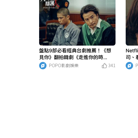
盤點9部必看經典台劇推薦！《想
Net
見你》翻拍韓劇《走進你的時
司、
間》，《八尺門的辯護人》好評登
班人
POPO影劇娛樂
341
Netflix排行冠軍！
再演