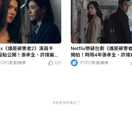
flix《誰是被害者2》演員卡
Netflix懸疑台劇《誰是被害
看點公開！張孝全、許瑋甯原
開拍！時隔4年張孝全、許瑋
馬回歸，女神蘇慧倫時隔11年
王識賢、李沐第二季原班人
POPO影劇娛樂
315
POPO影劇娛樂
台劇！
沒有更多的筆記了