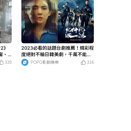
者2》
2023必看的話題台劇推薦！精彩程
甯、
度絕對不輸日韓美劇，千萬不能錯
馬回歸
過！
320
POPO影劇娛樂
316